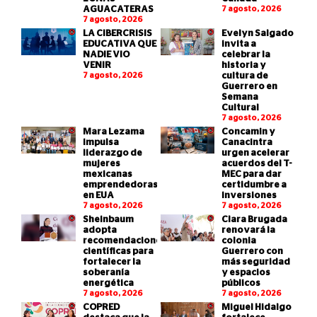
AGUACATERAS
7 agosto, 2026
7 agosto, 2026
LA CIBERCRISIS
Evelyn Salgado
EDUCATIVA QUE
invita a
NADIE VIO
celebrar la
VENIR
historia y
7 agosto, 2026
cultura de
Guerrero en
Semana
Cultural
7 agosto, 2026
Mara Lezama
Concamin y
impulsa
Canacintra
liderazgo de
urgen acelerar
mujeres
acuerdos del T-
mexicanas
MEC para dar
emprendedoras
certidumbre a
en EUA
inversiones
7 agosto, 2026
7 agosto, 2026
Sheinbaum
Clara Brugada
adopta
renovará la
recomendaciones
colonia
científicas para
Guerrero con
fortalecer la
más seguridad
soberanía
y espacios
energética
públicos
7 agosto, 2026
7 agosto, 2026
COPRED
Miguel Hidalgo