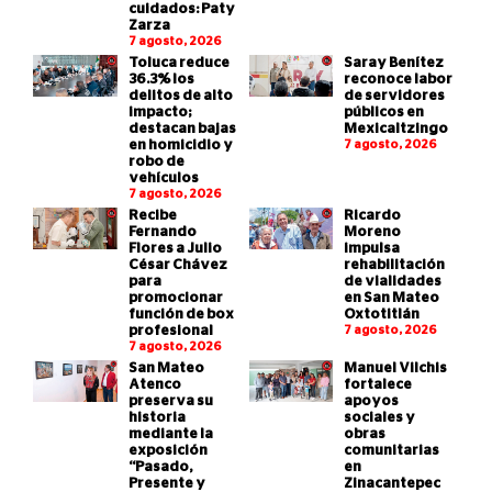
cuidados: Paty
Zarza
7 agosto, 2026
Toluca reduce
Saray Benítez
36.3% los
reconoce labor
delitos de alto
de servidores
impacto;
públicos en
destacan bajas
Mexicaltzingo
en homicidio y
7 agosto, 2026
robo de
vehículos
7 agosto, 2026
Recibe
Ricardo
Fernando
Moreno
Flores a Julio
impulsa
César Chávez
rehabilitación
para
de vialidades
promocionar
en San Mateo
función de box
Oxtotitlán
profesional
7 agosto, 2026
7 agosto, 2026
San Mateo
Manuel Vilchis
Atenco
fortalece
preserva su
apoyos
historia
sociales y
mediante la
obras
exposición
comunitarias
“Pasado,
en
Presente y
Zinacantepec