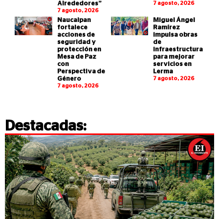
Alrededores”
7 agosto, 2026
7 agosto, 2026
Naucalpan
Miguel Ángel
fortalece
Ramírez
acciones de
impulsa obras
seguridad y
de
protección en
infraestructura
Mesa de Paz
para mejorar
con
servicios en
Perspectiva de
Lerma
Género
7 agosto, 2026
7 agosto, 2026
Destacadas: