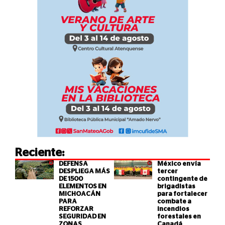
Reciente:
DEFENSA
México envía
DESPLIEGA MÁS
tercer
DE 1500
contingente de
ELEMENTOS EN
brigadistas
MICHOACÁN
para fortalecer
PARA
combate a
REFORZAR
incendios
SEGURIDAD EN
forestales en
ZONAS
Canadá