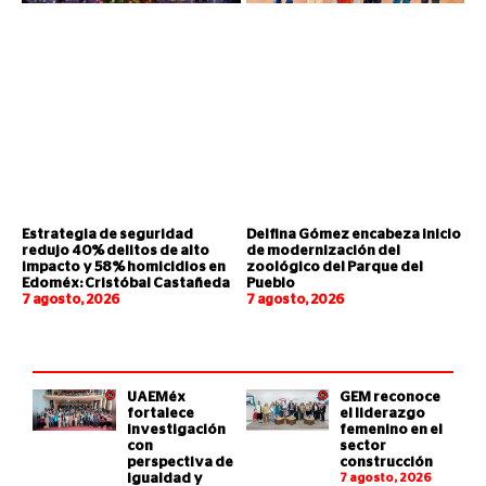
Estrategia de seguridad
Delfina Gómez encabeza inicio
redujo 40% delitos de alto
de modernización del
impacto y 58% homicidios en
zoológico del Parque del
Edoméx: Cristóbal Castañeda
Pueblo
7 agosto, 2026
7 agosto, 2026
UAEMéx
GEM reconoce
fortalece
el liderazgo
investigación
femenino en el
con
sector
perspectiva de
construcción
igualdad y
7 agosto, 2026