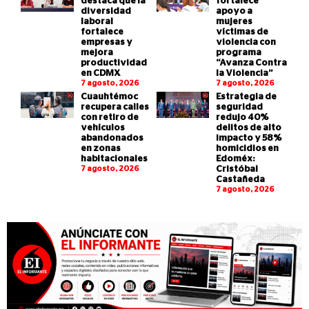
destaca que la
fortalece
diversidad
apoyo a
laboral
mujeres
fortalece
víctimas de
empresas y
violencia con
mejora
programa
productividad
“Avanza Contra
en CDMX
la Violencia”
7 agosto, 2026
7 agosto, 2026
Cuauhtémoc
Estrategia de
recupera calles
seguridad
con retiro de
redujo 40%
vehículos
delitos de alto
abandonados
impacto y 58%
en zonas
homicidios en
habitacionales
Edoméx:
7 agosto, 2026
Cristóbal
Castañeda
7 agosto, 2026