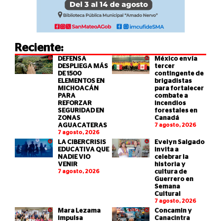
Reciente:
DEFENSA
México envía
DESPLIEGA MÁS
tercer
DE 1500
contingente de
ELEMENTOS EN
brigadistas
MICHOACÁN
para fortalecer
PARA
combate a
REFORZAR
incendios
SEGURIDAD EN
forestales en
ZONAS
Canadá
AGUACATERAS
7 agosto, 2026
7 agosto, 2026
LA CIBERCRISIS
Evelyn Salgado
EDUCATIVA QUE
invita a
NADIE VIO
celebrar la
VENIR
historia y
7 agosto, 2026
cultura de
Guerrero en
Semana
Cultural
7 agosto, 2026
Mara Lezama
Concamin y
impulsa
Canacintra