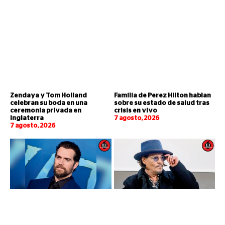
Zendaya y Tom Holland
Familia de Perez Hilton hablan
celebran su boda en una
sobre su estado de salud tras
ceremonia privada en
crisis en vivo
Inglaterra
7 agosto, 2026
7 agosto, 2026