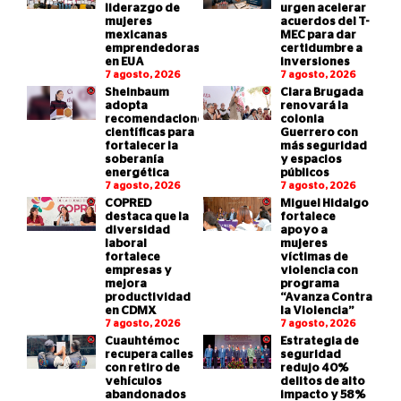
liderazgo de
urgen acelerar
mujeres
acuerdos del T-
mexicanas
MEC para dar
emprendedoras
certidumbre a
en EUA
inversiones
7 agosto, 2026
7 agosto, 2026
Sheinbaum
Clara Brugada
adopta
renovará la
recomendaciones
colonia
científicas para
Guerrero con
fortalecer la
más seguridad
soberanía
y espacios
energética
públicos
7 agosto, 2026
7 agosto, 2026
COPRED
Miguel Hidalgo
destaca que la
fortalece
diversidad
apoyo a
laboral
mujeres
fortalece
víctimas de
empresas y
violencia con
mejora
programa
productividad
“Avanza Contra
en CDMX
la Violencia”
7 agosto, 2026
7 agosto, 2026
Cuauhtémoc
Estrategia de
recupera calles
seguridad
con retiro de
redujo 40%
vehículos
delitos de alto
abandonados
impacto y 58%