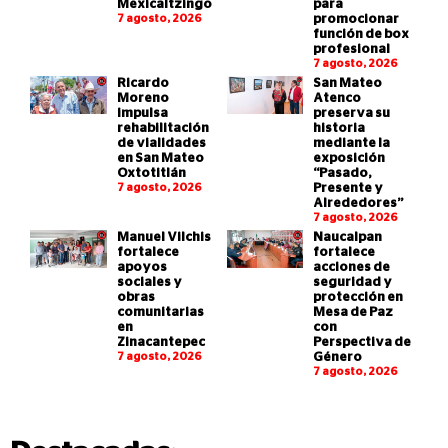
Mexicaltzingo
para
7 agosto, 2026
promocionar
función de box
profesional
7 agosto, 2026
Ricardo
San Mateo
Moreno
Atenco
impulsa
preserva su
rehabilitación
historia
de vialidades
mediante la
en San Mateo
exposición
Oxtotitlán
“Pasado,
7 agosto, 2026
Presente y
Alrededores”
7 agosto, 2026
Manuel Vilchis
Naucalpan
fortalece
fortalece
apoyos
acciones de
sociales y
seguridad y
obras
protección en
comunitarias
Mesa de Paz
en
con
Zinacantepec
Perspectiva de
7 agosto, 2026
Género
7 agosto, 2026