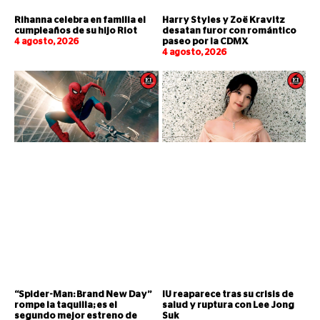
Rihanna celebra en familia el
Harry Styles y Zoë Kravitz
cumpleaños de su hijo Riot
desatan furor con romántico
4 agosto, 2026
paseo por la CDMX
4 agosto, 2026
“Spider-Man: Brand New Day”
IU reaparece tras su crisis de
rompe la taquilla; es el
salud y ruptura con Lee Jong
segundo mejor estreno de
Suk