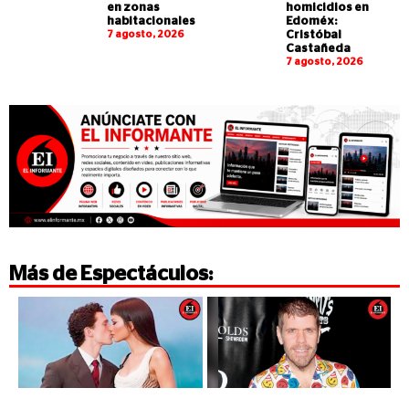
en zonas
homicidios en
habitacionales
Edoméx:
7 agosto, 2026
Cristóbal
Castañeda
7 agosto, 2026
Más de
Espectáculos
: