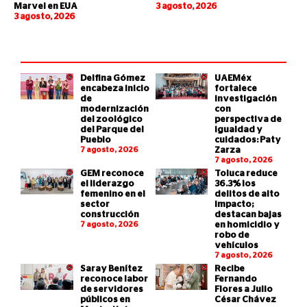
Marvel en EUA
3 agosto, 2026
3 agosto, 2026
Delfina Gómez
UAEMéx
encabeza inicio
fortalece
de
investigación
modernización
con
del zoológico
perspectiva de
del Parque del
igualdad y
Pueblo
cuidados: Paty
7 agosto, 2026
Zarza
7 agosto, 2026
GEM reconoce
Toluca reduce
el liderazgo
36.3% los
femenino en el
delitos de alto
sector
impacto;
construcción
destacan bajas
7 agosto, 2026
en homicidio y
robo de
vehículos
7 agosto, 2026
Saray Benítez
Recibe
reconoce labor
Fernando
de servidores
Flores a Julio
públicos en
César Chávez