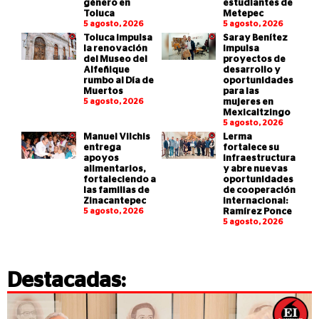
género en
estudiantes de
Toluca
Metepec
5 agosto, 2026
5 agosto, 2026
Toluca impulsa
Saray Benítez
la renovación
impulsa
del Museo del
proyectos de
Alfeñique
desarrollo y
rumbo al Día de
oportunidades
Muertos
para las
5 agosto, 2026
mujeres en
Mexicaltzingo
5 agosto, 2026
Manuel Vilchis
Lerma
entrega
fortalece su
apoyos
infraestructura
alimentarios,
y abre nuevas
fortaleciendo a
oportunidades
las familias de
de cooperación
Zinacantepec
internacional:
5 agosto, 2026
Ramírez Ponce
5 agosto, 2026
Destacadas: