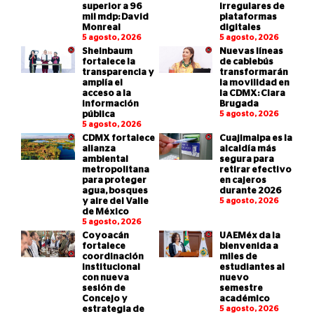
superior a 96
irregulares de
mil mdp: David
plataformas
Monreal
digitales
5 agosto, 2026
5 agosto, 2026
Sheinbaum
Nuevas líneas
fortalece la
de cablebús
transparencia y
transformarán
amplía el
la movilidad en
acceso a la
la CDMX: Clara
información
Brugada
pública
5 agosto, 2026
5 agosto, 2026
CDMX fortalece
Cuajimalpa es la
alianza
alcaldía más
ambiental
segura para
metropolitana
retirar efectivo
para proteger
en cajeros
agua, bosques
durante 2026
y aire del Valle
5 agosto, 2026
de México
5 agosto, 2026
Coyoacán
UAEMéx da la
fortalece
bienvenida a
coordinación
miles de
institucional
estudiantes al
con nueva
nuevo
sesión de
semestre
Concejo y
académico
estrategia de
5 agosto, 2026