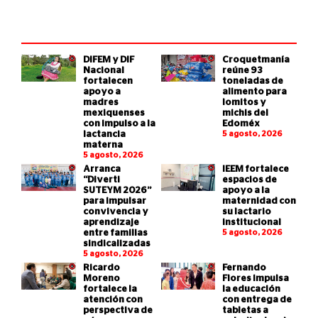
DIFEM y DIF
Croquetmanía
Nacional
reúne 93
fortalecen
toneladas de
apoyo a
alimento para
madres
lomitos y
mexiquenses
michis del
con impulso a la
Edoméx
lactancia
5 agosto, 2026
materna
5 agosto, 2026
Arranca
IEEM fortalece
“Diverti
espacios de
SUTEYM 2026”
apoyo a la
para impulsar
maternidad con
convivencia y
su lactario
aprendizaje
institucional
entre familias
5 agosto, 2026
sindicalizadas
5 agosto, 2026
Ricardo
Fernando
Moreno
Flores impulsa
fortalece la
la educación
atención con
con entrega de
perspectiva de
tabletas a