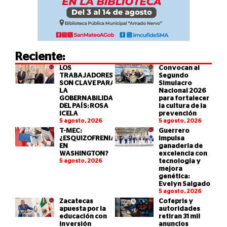
Reciente:
LOS
Convocan al
TRABAJADORES
Segundo
SON CLAVE PARA
Simulacro
LA
Nacional 2026
GOBERNABILIDAD
para fortalecer
DEL PAÍS: ROSA
la cultura de la
ICELA
prevención
5 agosto, 2026
5 agosto, 2026
T-MEC:
Guerrero
¿ESQUIZOFRENIA
impulsa
EN
ganadería de
WASHINGTON?
excelencia con
5 agosto, 2026
tecnología y
mejora
genética:
Evelyn Salgado
5 agosto, 2026
Zacatecas
Cofepris y
apuesta por la
autoridades
educación con
retiran 31 mil
inversión
anuncios