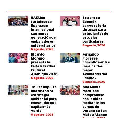
UAEMéx
Se abre en
fortalece su
Edoméx
liderazgo
convocatoria
internacional
de becas para
con nueva
estudiantes de
generación de
escuelas
embajadores
particulares
universitarios
6 agosto, 2026
6 agosto, 2026
Ricardo
Fernando
Moreno
Flores se
presenta la
consolida entre
Feria y Festival
los alcaldes
Cultural
mejor
Alfeñique 2026
evaluados del
6 agosto, 2026
Edoméx
6 agosto, 2026
Toluca impulsa
Ana Muñiz
una histórica
mantiene
estrategia
compromiso
ambiental para
con la niñez
consolidar una
mediante los
capital más
cursos de
verde
verano en San
6 agosto, 2026
Mateo Atenco