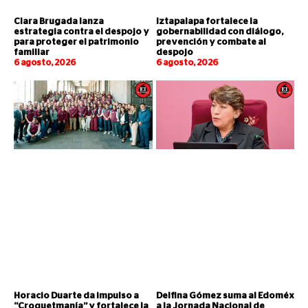
Clara Brugada lanza
Iztapalapa fortalece la
estrategia contra el despojo y
gobernabilidad con diálogo,
para proteger el patrimonio
prevención y combate al
familiar
despojo
6 agosto, 2026
6 agosto, 2026
Horacio Duarte da impulso a
Delfina Gómez suma al Edoméx
“Croquetmanía” y fortalece la
a la Jornada Nacional de