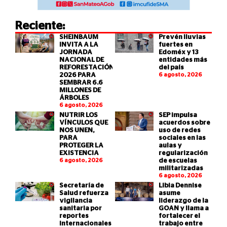
Reciente:
SHEINBAUM
Prevén lluvias
INVITA A LA
fuertes en
JORNADA
Edoméx y 13
NACIONAL DE
entidades más
REFORESTACIÓN
del país
2026 PARA
6 agosto, 2026
SEMBRAR 6.6
MILLONES DE
ÁRBOLES
6 agosto, 2026
NUTRIR LOS
SEP impulsa
VÍNCULOS QUE
acuerdos sobre
NOS UNEN,
uso de redes
PARA
sociales en las
PROTEGER LA
aulas y
EXISTENCIA
regularización
6 agosto, 2026
de escuelas
militarizadas
6 agosto, 2026
Secretaría de
Libia Dennise
Salud refuerza
asume
vigilancia
liderazgo de la
sanitaria por
GOAN y llama a
reportes
fortalecer el
internacionales
trabajo entre