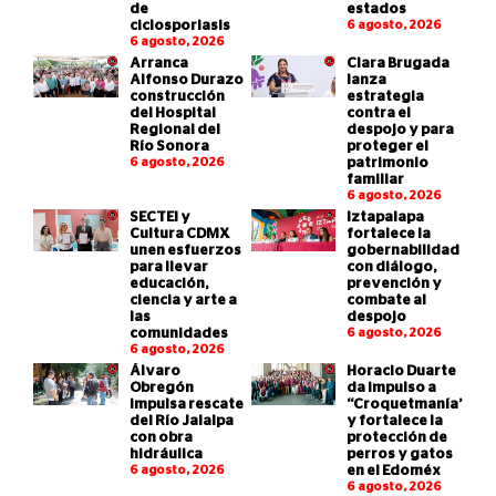
de
estados
ciclosporiasis
6 agosto, 2026
6 agosto, 2026
Arranca
Clara Brugada
Alfonso Durazo
lanza
construcción
estrategia
del Hospital
contra el
Regional del
despojo y para
Río Sonora
proteger el
6 agosto, 2026
patrimonio
familiar
6 agosto, 2026
SECTEI y
Iztapalapa
Cultura CDMX
fortalece la
unen esfuerzos
gobernabilidad
para llevar
con diálogo,
educación,
prevención y
ciencia y arte a
combate al
las
despojo
comunidades
6 agosto, 2026
6 agosto, 2026
Álvaro
Horacio Duarte
Obregón
da impulso a
impulsa rescate
“Croquetmanía”
del Río Jalalpa
y fortalece la
con obra
protección de
hidráulica
perros y gatos
6 agosto, 2026
en el Edoméx
6 agosto, 2026