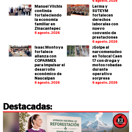
6 agosto, 2026
Manuel Vilchis
Lerma y
continúa
SUTEYM
fortaleciendo
fortalecen
la economía
derechos
familiar en
laborales con
Zinacantepec
nuevo
6 agosto, 2026
convenio de
prestaciones
6 agosto, 2026
Isaac Montoya
¡Golpe al
fortalece
narcomenudeo
alianza con
en Toluca! Caen
COPARMEX
17 con droga y
para impulsar el
motos robadas
desarrollo
durante
económico de
operativo
Naucalpan
sorpresa
6 agosto, 2026
6 agosto, 2026
Destacadas: