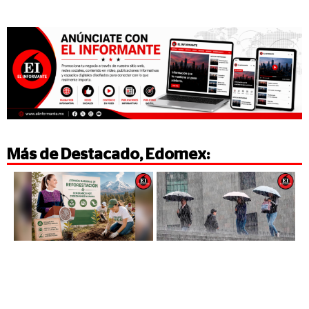
Más de
Destacado
,
Edomex
: