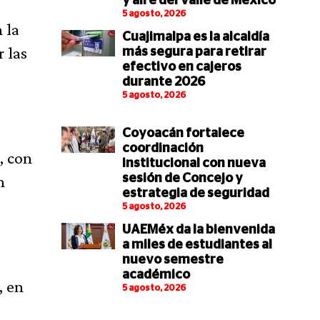
y aire del Valle de México
5 agosto, 2026
 la
Cuajimalpa es la alcaldía
 las
más segura para retirar
efectivo en cajeros
durante 2026
5 agosto, 2026
Coyoacán fortalece
coordinación
, con
institucional con nueva
n
sesión de Concejo y
estrategia de seguridad
5 agosto, 2026
UAEMéx da la bienvenida
a miles de estudiantes al
e
nuevo semestre
académico
, en
5 agosto, 2026