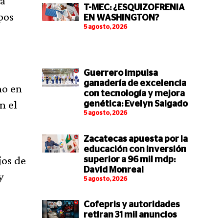
ta
T-MEC: ¿ESQUIZOFRENIA
pos
EN WASHINGTON?
5 agosto, 2026
Guerrero impulsa
ganadería de excelencia
mo en
con tecnología y mejora
n el
genética: Evelyn Salgado
5 agosto, 2026
Zacatecas apuesta por la
educación con inversión
jos de
superior a 96 mil mdp:
David Monreal
y
5 agosto, 2026
Cofepris y autoridades
retiran 31 mil anuncios