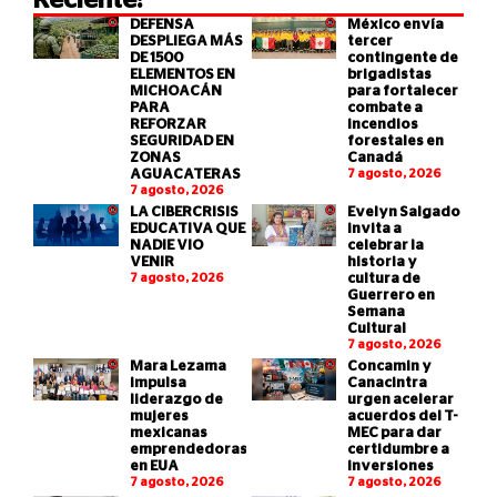
Reciente:
DEFENSA
México envía
DESPLIEGA MÁS
tercer
DE 1500
contingente de
ELEMENTOS EN
brigadistas
MICHOACÁN
para fortalecer
PARA
combate a
REFORZAR
incendios
SEGURIDAD EN
forestales en
ZONAS
Canadá
AGUACATERAS
7 agosto, 2026
7 agosto, 2026
LA CIBERCRISIS
Evelyn Salgado
EDUCATIVA QUE
invita a
NADIE VIO
celebrar la
VENIR
historia y
7 agosto, 2026
cultura de
Guerrero en
Semana
Cultural
7 agosto, 2026
Mara Lezama
Concamin y
impulsa
Canacintra
liderazgo de
urgen acelerar
mujeres
acuerdos del T-
mexicanas
MEC para dar
emprendedoras
certidumbre a
en EUA
inversiones
7 agosto, 2026
7 agosto, 2026