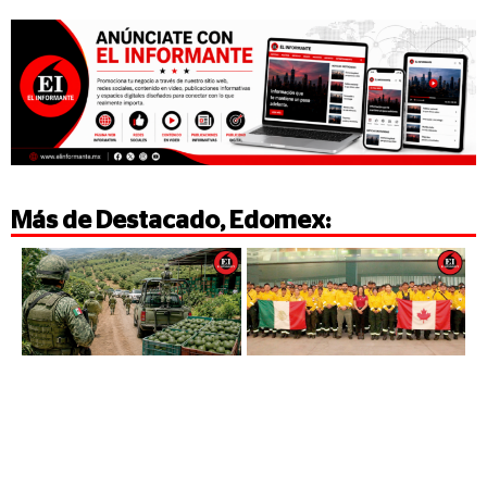
Más de
Destacado
,
Edomex
: