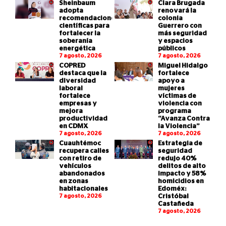
Sheinbaum
Clara Brugada
adopta
renovará la
recomendaciones
colonia
científicas para
Guerrero con
fortalecer la
más seguridad
soberanía
y espacios
energética
públicos
7 agosto, 2026
7 agosto, 2026
COPRED
Miguel Hidalgo
destaca que la
fortalece
diversidad
apoyo a
laboral
mujeres
fortalece
víctimas de
empresas y
violencia con
mejora
programa
productividad
“Avanza Contra
en CDMX
la Violencia”
7 agosto, 2026
7 agosto, 2026
Cuauhtémoc
Estrategia de
recupera calles
seguridad
con retiro de
redujo 40%
vehículos
delitos de alto
abandonados
impacto y 58%
en zonas
homicidios en
habitacionales
Edoméx:
7 agosto, 2026
Cristóbal
Castañeda
7 agosto, 2026