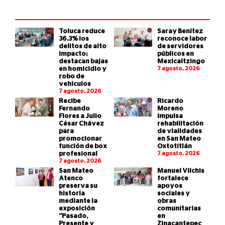
Toluca reduce
Saray Benítez
36.3% los
reconoce labor
delitos de alto
de servidores
impacto;
públicos en
destacan bajas
Mexicaltzingo
en homicidio y
7 agosto, 2026
robo de
vehículos
7 agosto, 2026
Recibe
Ricardo
Fernando
Moreno
Flores a Julio
impulsa
César Chávez
rehabilitación
para
de vialidades
promocionar
en San Mateo
función de box
Oxtotitlán
profesional
7 agosto, 2026
7 agosto, 2026
San Mateo
Manuel Vilchis
Atenco
fortalece
preserva su
apoyos
historia
sociales y
mediante la
obras
exposición
comunitarias
“Pasado,
en
Presente y
Zinacantepec