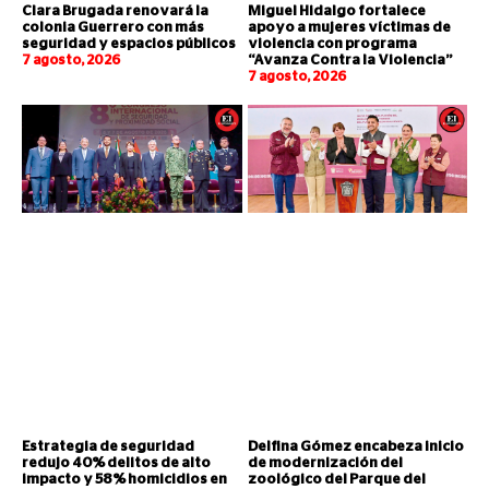
Clara Brugada renovará la
Miguel Hidalgo fortalece
colonia Guerrero con más
apoyo a mujeres víctimas de
seguridad y espacios públicos
violencia con programa
7 agosto, 2026
“Avanza Contra la Violencia”
7 agosto, 2026
Estrategia de seguridad
Delfina Gómez encabeza inicio
redujo 40% delitos de alto
de modernización del
impacto y 58% homicidios en
zoológico del Parque del