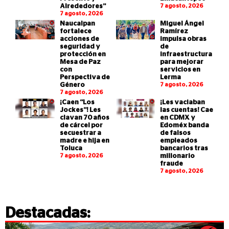
Alrededores”
7 agosto, 2026
7 agosto, 2026
Naucalpan
Miguel Ángel
fortalece
Ramírez
acciones de
impulsa obras
seguridad y
de
protección en
infraestructura
Mesa de Paz
para mejorar
con
servicios en
Perspectiva de
Lerma
Género
7 agosto, 2026
7 agosto, 2026
¡Caen “Los
¡Les vaciaban
Jockes”! Les
las cuentas! Cae
clavan 70 años
en CDMX y
de cárcel por
Edoméx banda
secuestrar a
de falsos
madre e hija en
empleados
Toluca
bancarios tras
7 agosto, 2026
millonario
fraude
7 agosto, 2026
Destacadas: