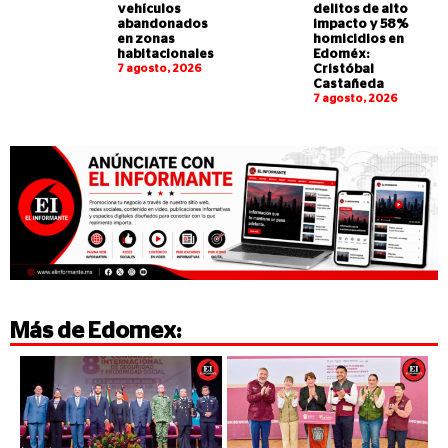
vehículos
delitos de alto
abandonados
impacto y 58%
en zonas
homicidios en
habitacionales
Edoméx:
7 agosto, 2026
Cristóbal
Castañeda
7 agosto, 2026
Más de
Edomex
: