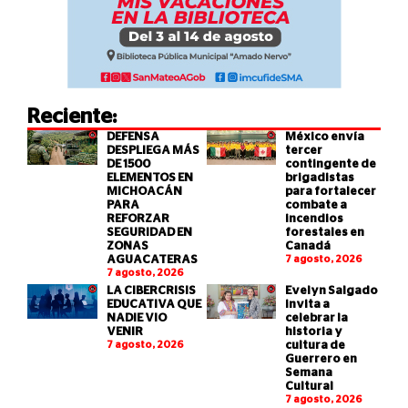
Reciente:
DEFENSA
México envía
DESPLIEGA MÁS
tercer
DE 1500
contingente de
ELEMENTOS EN
brigadistas
MICHOACÁN
para fortalecer
PARA
combate a
REFORZAR
incendios
SEGURIDAD EN
forestales en
ZONAS
Canadá
AGUACATERAS
7 agosto, 2026
7 agosto, 2026
LA CIBERCRISIS
Evelyn Salgado
EDUCATIVA QUE
invita a
NADIE VIO
celebrar la
VENIR
historia y
7 agosto, 2026
cultura de
Guerrero en
Semana
Cultural
7 agosto, 2026