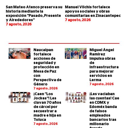
San Mateo Atenco preserva su
Manuel Vilchis fortalece
historia mediante la
apoyos sociales y obras
exposición “Pasado, Presente
comunitarias en Zinacantepec
y Alrededores”
7 agosto, 2026
7 agosto, 2026
Naucalpan
Miguel Ángel
fortalece
Ramírez
acciones de
impulsa obras
seguridad y
de
protección en
infraestructura
Mesa de Paz
para mejorar
con
servicios en
Perspectiva de
Lerma
Género
7 agosto, 2026
7 agosto, 2026
¡Caen “Los
¡Les vaciaban
Jockes”! Les
las cuentas! Cae
clavan 70 años
en CDMX y
de cárcel por
Edoméx banda
secuestrar a
de falsos
madre e hija en
empleados
Toluca
bancarios tras
7 agosto, 2026
millonario