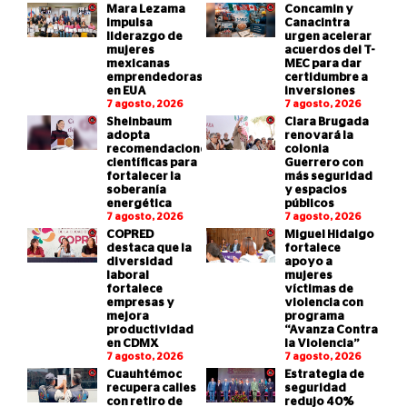
Mara Lezama
Concamin y
impulsa
Canacintra
liderazgo de
urgen acelerar
mujeres
acuerdos del T-
mexicanas
MEC para dar
emprendedoras
certidumbre a
en EUA
inversiones
7 agosto, 2026
7 agosto, 2026
Sheinbaum
Clara Brugada
adopta
renovará la
recomendaciones
colonia
científicas para
Guerrero con
fortalecer la
más seguridad
soberanía
y espacios
energética
públicos
7 agosto, 2026
7 agosto, 2026
COPRED
Miguel Hidalgo
destaca que la
fortalece
diversidad
apoyo a
laboral
mujeres
fortalece
víctimas de
empresas y
violencia con
mejora
programa
productividad
“Avanza Contra
en CDMX
la Violencia”
7 agosto, 2026
7 agosto, 2026
Cuauhtémoc
Estrategia de
recupera calles
seguridad
con retiro de
redujo 40%