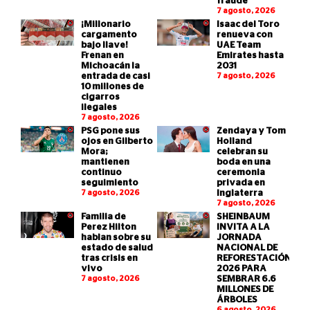
fraude
7 agosto, 2026
¡Millonario
Isaac del Toro
cargamento
renueva con
bajo llave!
UAE Team
Frenan en
Emirates hasta
Michoacán la
2031
entrada de casi
7 agosto, 2026
10 millones de
cigarros
ilegales
7 agosto, 2026
PSG pone sus
Zendaya y Tom
ojos en Gilberto
Holland
Mora;
celebran su
mantienen
boda en una
continuo
ceremonia
seguimiento
privada en
7 agosto, 2026
Inglaterra
7 agosto, 2026
Familia de
SHEINBAUM
Perez Hilton
INVITA A LA
hablan sobre su
JORNADA
estado de salud
NACIONAL DE
tras crisis en
REFORESTACIÓN
vivo
2026 PARA
7 agosto, 2026
SEMBRAR 6.6
MILLONES DE
ÁRBOLES
6 agosto, 2026