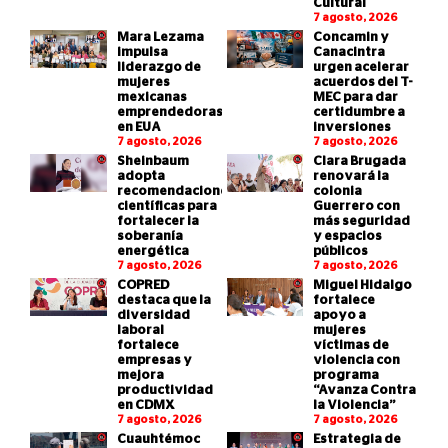
Cultural
7 agosto, 2026
Mara Lezama
Concamin y
impulsa
Canacintra
liderazgo de
urgen acelerar
mujeres
acuerdos del T-
mexicanas
MEC para dar
emprendedoras
certidumbre a
en EUA
inversiones
7 agosto, 2026
7 agosto, 2026
Sheinbaum
Clara Brugada
adopta
renovará la
recomendaciones
colonia
científicas para
Guerrero con
fortalecer la
más seguridad
soberanía
y espacios
energética
públicos
7 agosto, 2026
7 agosto, 2026
COPRED
Miguel Hidalgo
destaca que la
fortalece
diversidad
apoyo a
laboral
mujeres
fortalece
víctimas de
empresas y
violencia con
mejora
programa
productividad
“Avanza Contra
en CDMX
la Violencia”
7 agosto, 2026
7 agosto, 2026
Cuauhtémoc
Estrategia de