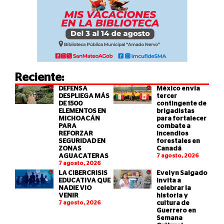
Reciente:
DEFENSA
México envía
DESPLIEGA MÁS
tercer
DE 1500
contingente de
ELEMENTOS EN
brigadistas
MICHOACÁN
para fortalecer
PARA
combate a
REFORZAR
incendios
SEGURIDAD EN
forestales en
ZONAS
Canadá
AGUACATERAS
7 agosto, 2026
7 agosto, 2026
LA CIBERCRISIS
Evelyn Salgado
EDUCATIVA QUE
invita a
NADIE VIO
celebrar la
VENIR
historia y
7 agosto, 2026
cultura de
Guerrero en
Semana