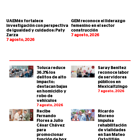
UAEMéx fortalece
GEM reconoce el liderazgo
investigación con perspectiva
femenino en el sector
de igualdad y cuidados: Paty
construcción
Zarza
7 agosto, 2026
7 agosto, 2026
Toluca reduce
Saray Benítez
36.3% los
reconoce labor
delitos de alto
de servidores
impacto;
públicos en
destacan bajas
Mexicaltzingo
en homicidio y
7 agosto, 2026
robo de
vehículos
7 agosto, 2026
Recibe
Ricardo
Fernando
Moreno
Flores a Julio
impulsa
César Chávez
rehabilitación
para
de vialidades
promocionar
en San Mateo
función de box
Oxtotitlán