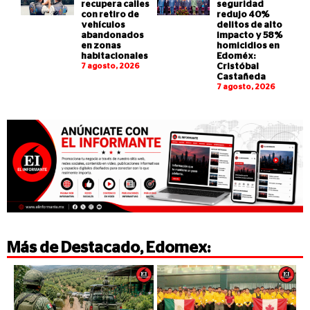
recupera calles
seguridad
con retiro de
redujo 40%
vehículos
delitos de alto
abandonados
impacto y 58%
en zonas
homicidios en
habitacionales
Edoméx:
7 agosto, 2026
Cristóbal
Castañeda
7 agosto, 2026
Más de
Destacado
,
Edomex
: