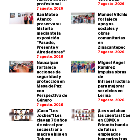
profesional
7 agosto, 2026
7 agosto, 2026
San Mateo
Manuel Vilchis
Atenco
fortalece
preserva su
apoyos
historia
sociales y
mediante la
obras
exposición
comunitarias
“Pasado,
en
Presente y
Zinacantepec
Alrededores”
7 agosto, 2026
7 agosto, 2026
Naucalpan
Miguel Ángel
fortalece
Ramírez
acciones de
impulsa obras
seguridad y
de
protección en
infraestructura
Mesa de Paz
para mejorar
con
servicios en
Perspectiva de
Lerma
Género
7 agosto, 2026
7 agosto, 2026
¡Caen “Los
¡Les vaciaban
Jockes”! Les
las cuentas! Cae
clavan 70 años
en CDMX y
de cárcel por
Edoméx banda
secuestrar a
de falsos
madre e hija en
empleados
Toluca
bancarios tras