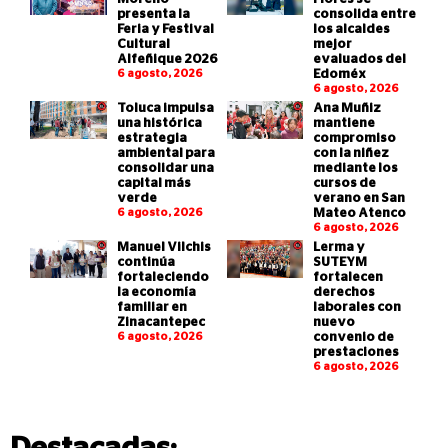
presenta la
consolida entre
Feria y Festival
los alcaldes
Cultural
mejor
Alfeñique 2026
evaluados del
6 agosto, 2026
Edoméx
6 agosto, 2026
Toluca impulsa
Ana Muñiz
una histórica
mantiene
estrategia
compromiso
ambiental para
con la niñez
consolidar una
mediante los
capital más
cursos de
verde
verano en San
6 agosto, 2026
Mateo Atenco
6 agosto, 2026
Manuel Vilchis
Lerma y
continúa
SUTEYM
fortaleciendo
fortalecen
la economía
derechos
familiar en
laborales con
Zinacantepec
nuevo
6 agosto, 2026
convenio de
prestaciones
6 agosto, 2026