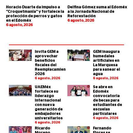
Horacio Duarte da impulso a
Delfina Gómez suma al Edoméx
“Croquetmanía” y fortalece la
a la Jornada Nacional de
protección de perros y gatos
Reforestación
en el Edoméx
6 agosto, 2026
6 agosto, 2026
Invita GEM a
GEM inaugura
aprovechar
humedales
beneficios
artificiales en
fiscales del
La Marquesa
Reemplacamiento
para sanear el
2026
agua
6 agosto, 2026
6 agosto, 2026
UAEMéx
Se abre en
fortalece su
Edoméx
liderazgo
convocatoria
internacional
de becas para
con nueva
estudiantes de
generación de
escuelas
embajadores
particulares
universitarios
6 agosto, 2026
6 agosto, 2026
Ricardo
Fernando
Moreno
Flores se