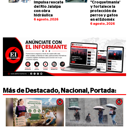
impulsa rescate
“Croquetmanía”
del Río Jalalpa
y fortalece la
con obra
protección de
hidráulica
perros y gatos
6 agosto, 2026
en el Edoméx
6 agosto, 2026
Más de
Destacado
,
Nacional
,
Portada
: