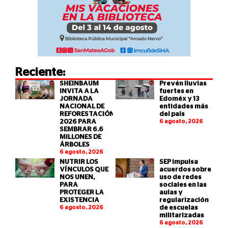
Reciente:
SHEINBAUM
Prevén lluvias
INVITA A LA
fuertes en
JORNADA
Edoméx y 13
NACIONAL DE
entidades más
REFORESTACIÓN
del país
2026 PARA
6 agosto, 2026
SEMBRAR 6.6
MILLONES DE
ÁRBOLES
6 agosto, 2026
NUTRIR LOS
SEP impulsa
VÍNCULOS QUE
acuerdos sobre
NOS UNEN,
uso de redes
PARA
sociales en las
PROTEGER LA
aulas y
EXISTENCIA
regularización
6 agosto, 2026
de escuelas
militarizadas
6 agosto, 2026