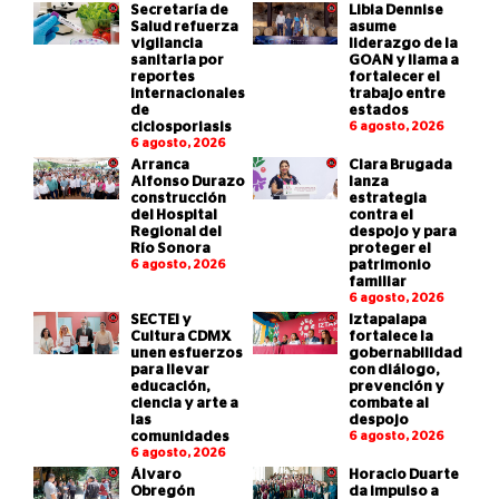
Secretaría de
Libia Dennise
Salud refuerza
asume
vigilancia
liderazgo de la
sanitaria por
GOAN y llama a
reportes
fortalecer el
internacionales
trabajo entre
de
estados
ciclosporiasis
6 agosto, 2026
6 agosto, 2026
Arranca
Clara Brugada
Alfonso Durazo
lanza
construcción
estrategia
del Hospital
contra el
Regional del
despojo y para
Río Sonora
proteger el
6 agosto, 2026
patrimonio
familiar
6 agosto, 2026
SECTEI y
Iztapalapa
Cultura CDMX
fortalece la
unen esfuerzos
gobernabilidad
para llevar
con diálogo,
educación,
prevención y
ciencia y arte a
combate al
las
despojo
comunidades
6 agosto, 2026
6 agosto, 2026
Álvaro
Horacio Duarte
Obregón
da impulso a