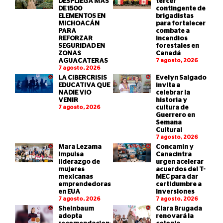
DESPLIEGA MÁS
tercer
DE 1500
contingente de
ELEMENTOS EN
brigadistas
MICHOACÁN
para fortalecer
PARA
combate a
REFORZAR
incendios
SEGURIDAD EN
forestales en
ZONAS
Canadá
AGUACATERAS
7 agosto, 2026
7 agosto, 2026
LA CIBERCRISIS
Evelyn Salgado
EDUCATIVA QUE
invita a
NADIE VIO
celebrar la
VENIR
historia y
7 agosto, 2026
cultura de
Guerrero en
Semana
Cultural
7 agosto, 2026
Mara Lezama
Concamin y
impulsa
Canacintra
liderazgo de
urgen acelerar
mujeres
acuerdos del T-
mexicanas
MEC para dar
emprendedoras
certidumbre a
en EUA
inversiones
7 agosto, 2026
7 agosto, 2026
Sheinbaum
Clara Brugada
adopta
renovará la