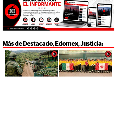
Más de
Destacado
,
Edomex
,
Justicia
: