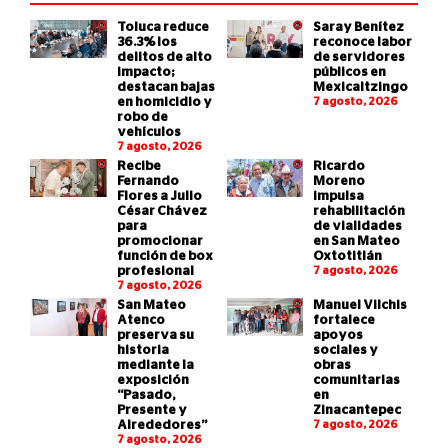
Toluca reduce
Saray Benítez
36.3% los
reconoce labor
delitos de alto
de servidores
impacto;
públicos en
destacan bajas
Mexicaltzingo
en homicidio y
7 agosto, 2026
robo de
vehículos
7 agosto, 2026
Recibe
Ricardo
Fernando
Moreno
Flores a Julio
impulsa
César Chávez
rehabilitación
para
de vialidades
promocionar
en San Mateo
función de box
Oxtotitlán
profesional
7 agosto, 2026
7 agosto, 2026
San Mateo
Manuel Vilchis
Atenco
fortalece
preserva su
apoyos
historia
sociales y
mediante la
obras
exposición
comunitarias
“Pasado,
en
Presente y
Zinacantepec
Alrededores”
7 agosto, 2026
7 agosto, 2026