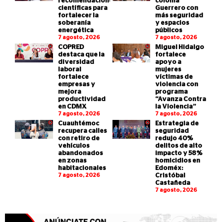
recomendaciones
colonia
científicas para
Guerrero con
fortalecer la
más seguridad
soberanía
y espacios
energética
públicos
7 agosto, 2026
7 agosto, 2026
COPRED
Miguel Hidalgo
destaca que la
fortalece
diversidad
apoyo a
laboral
mujeres
fortalece
víctimas de
empresas y
violencia con
mejora
programa
productividad
“Avanza Contra
en CDMX
la Violencia”
7 agosto, 2026
7 agosto, 2026
Cuauhtémoc
Estrategia de
recupera calles
seguridad
con retiro de
redujo 40%
vehículos
delitos de alto
abandonados
impacto y 58%
en zonas
homicidios en
habitacionales
Edoméx:
7 agosto, 2026
Cristóbal
Castañeda
7 agosto, 2026