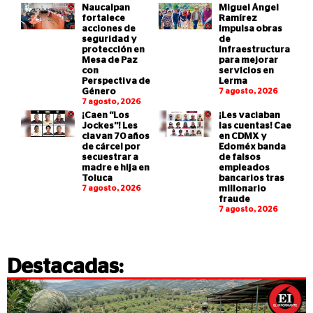
Naucalpan
Miguel Ángel
fortalece
Ramírez
acciones de
impulsa obras
seguridad y
de
protección en
infraestructura
Mesa de Paz
para mejorar
con
servicios en
Perspectiva de
Lerma
Género
7 agosto, 2026
7 agosto, 2026
¡Caen “Los
¡Les vaciaban
Jockes”! Les
las cuentas! Cae
clavan 70 años
en CDMX y
de cárcel por
Edoméx banda
secuestrar a
de falsos
madre e hija en
empleados
Toluca
bancarios tras
7 agosto, 2026
millonario
fraude
7 agosto, 2026
Destacadas: