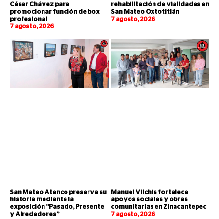
César Chávez para
rehabilitación de vialidades en
promocionar función de box
San Mateo Oxtotitlán
profesional
7 agosto, 2026
7 agosto, 2026
San Mateo Atenco preserva su
Manuel Vilchis fortalece
historia mediante la
apoyos sociales y obras
exposición “Pasado, Presente
comunitarias en Zinacantepec
y Alrededores”
7 agosto, 2026