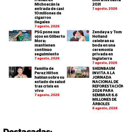
Frenan en
Emirates hasta
Michoacán la
2031
entrada de casi
7 agosto, 2026
10 millones de
cigarros
ilegales
7 agosto, 2026
PSG pone sus
Zendaya y Tom
ojos en Gilberto
Holland
Mora;
celebran su
mantienen
boda en una
continuo
ceremonia
seguimiento
privada en
7 agosto, 2026
Inglaterra
7 agosto, 2026
Familia de
SHEINBAUM
Perez Hilton
INVITA A LA
hablan sobre su
JORNADA
estado de salud
NACIONAL DE
tras crisis en
REFORESTACIÓN
vivo
2026 PARA
7 agosto, 2026
SEMBRAR 6.6
MILLONES DE
ÁRBOLES
6 agosto, 2026