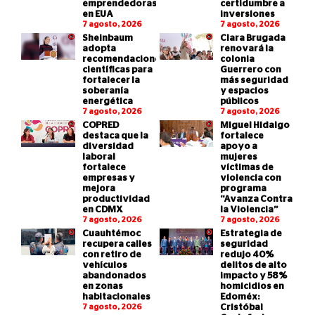
emprendedoras
certidumbre a
en EUA
inversiones
7 agosto, 2026
7 agosto, 2026
Sheinbaum
Clara Brugada
adopta
renovará la
recomendaciones
colonia
científicas para
Guerrero con
fortalecer la
más seguridad
soberanía
y espacios
energética
públicos
7 agosto, 2026
7 agosto, 2026
COPRED
Miguel Hidalgo
destaca que la
fortalece
diversidad
apoyo a
laboral
mujeres
fortalece
víctimas de
empresas y
violencia con
mejora
programa
productividad
“Avanza Contra
en CDMX
la Violencia”
7 agosto, 2026
7 agosto, 2026
Cuauhtémoc
Estrategia de
recupera calles
seguridad
con retiro de
redujo 40%
vehículos
delitos de alto
abandonados
impacto y 58%
en zonas
homicidios en
habitacionales
Edoméx:
7 agosto, 2026
Cristóbal