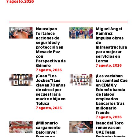
7 agosto, 2026
Naucalpan
Miguel Ángel
fortalece
Ramírez
acciones de
impulsa obras
seguridad y
de
protección en
infraestructura
Mesa de Paz
para mejorar
con
servicios en
Perspectiva de
Lerma
Género
7 agosto, 2026
7 agosto, 2026
¡Caen “Los
¡Les vaciaban
Jockes”! Les
las cuentas! Cae
clavan 70 años
en CDMX y
de cárcel por
Edoméx banda
secuestrar a
de falsos
madre e hija en
empleados
Toluca
bancarios tras
7 agosto, 2026
millonario
fraude
7 agosto, 2026
¡Millonario
Isaac del Toro
cargamento
renueva con
bajo llave!
UAE Team