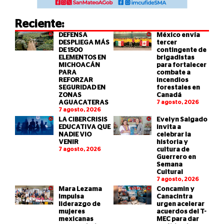
Reciente:
DEFENSA
México envía
DESPLIEGA MÁS
tercer
DE 1500
contingente de
ELEMENTOS EN
brigadistas
MICHOACÁN
para fortalecer
PARA
combate a
REFORZAR
incendios
SEGURIDAD EN
forestales en
ZONAS
Canadá
AGUACATERAS
7 agosto, 2026
7 agosto, 2026
LA CIBERCRISIS
Evelyn Salgado
EDUCATIVA QUE
invita a
NADIE VIO
celebrar la
VENIR
historia y
7 agosto, 2026
cultura de
Guerrero en
Semana
Cultural
7 agosto, 2026
Mara Lezama
Concamin y
impulsa
Canacintra
liderazgo de
urgen acelerar
mujeres
acuerdos del T-
mexicanas
MEC para dar