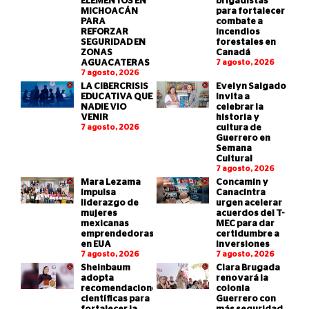
ELEMENTOS EN
brigadistas
MICHOACÁN
para fortalecer
PARA
combate a
REFORZAR
incendios
SEGURIDAD EN
forestales en
ZONAS
Canadá
AGUACATERAS
7 agosto, 2026
7 agosto, 2026
LA CIBERCRISIS
Evelyn Salgado
EDUCATIVA QUE
invita a
NADIE VIO
celebrar la
VENIR
historia y
7 agosto, 2026
cultura de
Guerrero en
Semana
Cultural
7 agosto, 2026
Mara Lezama
Concamin y
impulsa
Canacintra
liderazgo de
urgen acelerar
mujeres
acuerdos del T-
mexicanas
MEC para dar
emprendedoras
certidumbre a
en EUA
inversiones
7 agosto, 2026
7 agosto, 2026
Sheinbaum
Clara Brugada
adopta
renovará la
recomendaciones
colonia
científicas para
Guerrero con