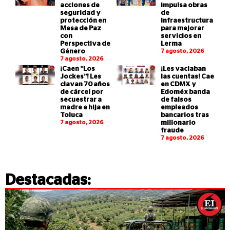
acciones de
impulsa obras
seguridad y
de
protección en
infraestructura
Mesa de Paz
para mejorar
con
servicios en
Perspectiva de
Lerma
Género
7 agosto, 2026
7 agosto, 2026
¡Caen “Los
¡Les vaciaban
Jockes”! Les
las cuentas! Cae
clavan 70 años
en CDMX y
de cárcel por
Edoméx banda
secuestrar a
de falsos
madre e hija en
empleados
Toluca
bancarios tras
7 agosto, 2026
millonario
fraude
7 agosto, 2026
Destacadas: