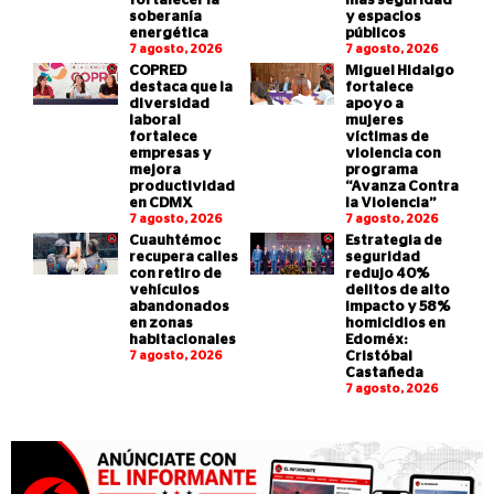
fortalecer la
más seguridad
soberanía
y espacios
energética
públicos
7 agosto, 2026
7 agosto, 2026
COPRED
Miguel Hidalgo
destaca que la
fortalece
diversidad
apoyo a
laboral
mujeres
fortalece
víctimas de
empresas y
violencia con
mejora
programa
productividad
“Avanza Contra
en CDMX
la Violencia”
7 agosto, 2026
7 agosto, 2026
Cuauhtémoc
Estrategia de
recupera calles
seguridad
con retiro de
redujo 40%
vehículos
delitos de alto
abandonados
impacto y 58%
en zonas
homicidios en
habitacionales
Edoméx:
7 agosto, 2026
Cristóbal
Castañeda
7 agosto, 2026