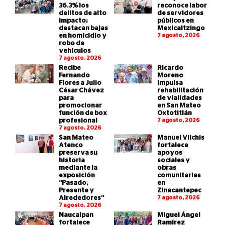
36.3% los
reconoce labor
delitos de alto
de servidores
impacto;
públicos en
destacan bajas
Mexicaltzingo
en homicidio y
7 agosto, 2026
robo de
vehículos
7 agosto, 2026
Recibe
Ricardo
Fernando
Moreno
Flores a Julio
impulsa
César Chávez
rehabilitación
para
de vialidades
promocionar
en San Mateo
función de box
Oxtotitlán
profesional
7 agosto, 2026
7 agosto, 2026
San Mateo
Manuel Vilchis
Atenco
fortalece
preserva su
apoyos
historia
sociales y
mediante la
obras
exposición
comunitarias
“Pasado,
en
Presente y
Zinacantepec
Alrededores”
7 agosto, 2026
7 agosto, 2026
Naucalpan
Miguel Ángel
fortalece
Ramírez