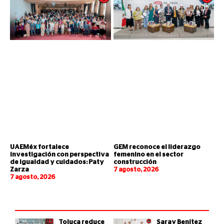
UAEMéx fortalece
GEM reconoce el liderazgo
investigación con perspectiva
femenino en el sector
de igualdad y cuidados: Paty
construcción
Zarza
7 agosto, 2026
7 agosto, 2026
Toluca reduce
Saray Benítez