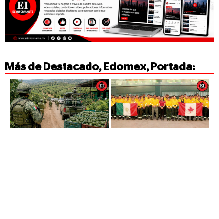
Más de
Destacado
,
Edomex
,
Portada
: