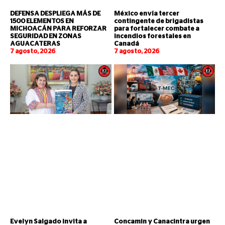
DEFENSA DESPLIEGA MÁS DE
México envía tercer
1500 ELEMENTOS EN
contingente de brigadistas
MICHOACÁN PARA REFORZAR
para fortalecer combate a
SEGURIDAD EN ZONAS
incendios forestales en
AGUACATERAS
Canadá
7 agosto, 2026
7 agosto, 2026
Evelyn Salgado invita a
Concamin y Canacintra urgen