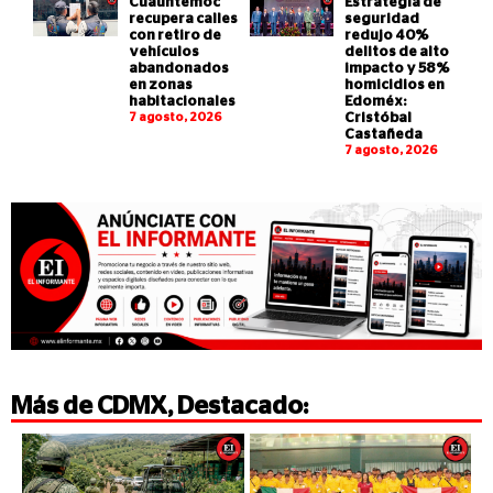
Cuauhtémoc
Estrategia de
recupera calles
seguridad
con retiro de
redujo 40%
vehículos
delitos de alto
abandonados
impacto y 58%
en zonas
homicidios en
habitacionales
Edoméx:
7 agosto, 2026
Cristóbal
Castañeda
7 agosto, 2026
Más de
CDMX
,
Destacado
: