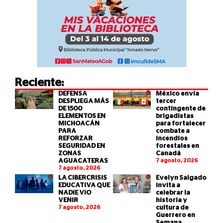
Reciente:
DEFENSA
México envía
DESPLIEGA MÁS
tercer
DE 1500
contingente de
ELEMENTOS EN
brigadistas
MICHOACÁN
para fortalecer
PARA
combate a
REFORZAR
incendios
SEGURIDAD EN
forestales en
ZONAS
Canadá
AGUACATERAS
7 agosto, 2026
7 agosto, 2026
LA CIBERCRISIS
Evelyn Salgado
EDUCATIVA QUE
invita a
NADIE VIO
celebrar la
VENIR
historia y
7 agosto, 2026
cultura de
Guerrero en
Semana