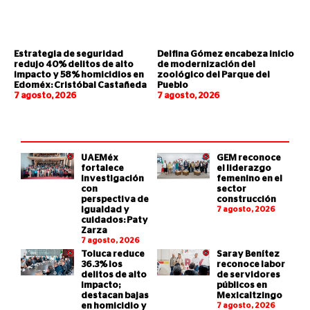
Estrategia de seguridad
Delfina Gómez encabeza inicio
redujo 40% delitos de alto
de modernización del
impacto y 58% homicidios en
zoológico del Parque del
Edoméx: Cristóbal Castañeda
Pueblo
7 agosto, 2026
7 agosto, 2026
UAEMéx
GEM reconoce
fortalece
el liderazgo
investigación
femenino en el
con
sector
perspectiva de
construcción
igualdad y
7 agosto, 2026
cuidados: Paty
Zarza
7 agosto, 2026
Toluca reduce
Saray Benítez
36.3% los
reconoce labor
delitos de alto
de servidores
impacto;
públicos en
destacan bajas
Mexicaltzingo
en homicidio y
7 agosto, 2026