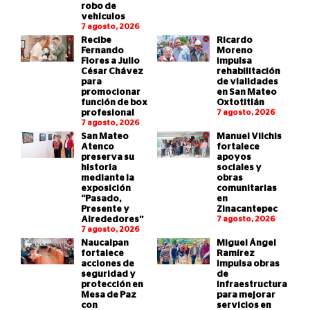
robo de
vehículos
7 agosto, 2026
Recibe
Ricardo
Fernando
Moreno
Flores a Julio
impulsa
César Chávez
rehabilitación
para
de vialidades
promocionar
en San Mateo
función de box
Oxtotitlán
profesional
7 agosto, 2026
7 agosto, 2026
San Mateo
Manuel Vilchis
Atenco
fortalece
preserva su
apoyos
historia
sociales y
mediante la
obras
exposición
comunitarias
“Pasado,
en
Presente y
Zinacantepec
Alrededores”
7 agosto, 2026
7 agosto, 2026
Naucalpan
Miguel Ángel
fortalece
Ramírez
acciones de
impulsa obras
seguridad y
de
protección en
infraestructura
Mesa de Paz
para mejorar
con
servicios en