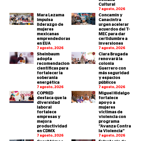
Cultural
7 agosto, 2026
Mara Lezama
Concamin y
impulsa
Canacintra
liderazgo de
urgen acelerar
mujeres
acuerdos del T-
mexicanas
MEC para dar
emprendedoras
certidumbre a
en EUA
inversiones
7 agosto, 2026
7 agosto, 2026
Sheinbaum
Clara Brugada
adopta
renovará la
recomendaciones
colonia
científicas para
Guerrero con
fortalecer la
más seguridad
soberanía
y espacios
energética
públicos
7 agosto, 2026
7 agosto, 2026
COPRED
Miguel Hidalgo
destaca que la
fortalece
diversidad
apoyo a
laboral
mujeres
fortalece
víctimas de
empresas y
violencia con
mejora
programa
productividad
“Avanza Contra
en CDMX
la Violencia”
7 agosto, 2026
7 agosto, 2026