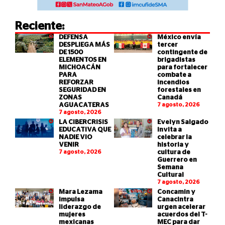
Reciente:
DEFENSA
México envía
DESPLIEGA MÁS
tercer
DE 1500
contingente de
ELEMENTOS EN
brigadistas
MICHOACÁN
para fortalecer
PARA
combate a
REFORZAR
incendios
SEGURIDAD EN
forestales en
ZONAS
Canadá
AGUACATERAS
7 agosto, 2026
7 agosto, 2026
LA CIBERCRISIS
Evelyn Salgado
EDUCATIVA QUE
invita a
NADIE VIO
celebrar la
VENIR
historia y
7 agosto, 2026
cultura de
Guerrero en
Semana
Cultural
7 agosto, 2026
Mara Lezama
Concamin y
impulsa
Canacintra
liderazgo de
urgen acelerar
mujeres
acuerdos del T-
mexicanas
MEC para dar