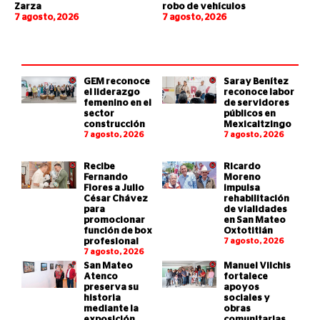
Zarza
robo de vehículos
7 agosto, 2026
7 agosto, 2026
GEM reconoce
Saray Benítez
el liderazgo
reconoce labor
femenino en el
de servidores
sector
públicos en
construcción
Mexicaltzingo
7 agosto, 2026
7 agosto, 2026
Recibe
Ricardo
Fernando
Moreno
Flores a Julio
impulsa
César Chávez
rehabilitación
para
de vialidades
promocionar
en San Mateo
función de box
Oxtotitlán
profesional
7 agosto, 2026
7 agosto, 2026
San Mateo
Manuel Vilchis
Atenco
fortalece
preserva su
apoyos
historia
sociales y
mediante la
obras
exposición
comunitarias