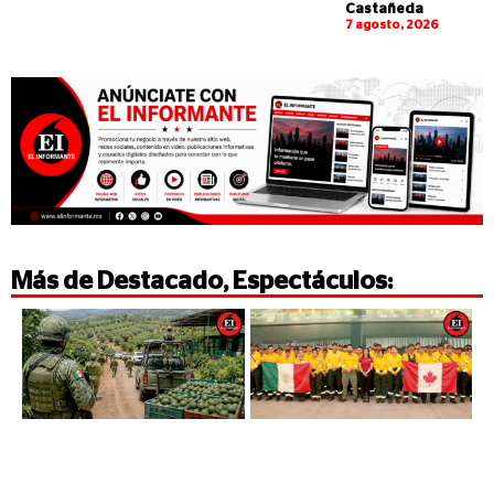
Castañeda
7 agosto, 2026
Más de
Destacado
,
Espectáculos
: