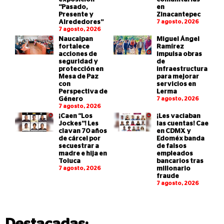
“Pasado,
en
Presente y
Zinacantepec
Alrededores”
7 agosto, 2026
7 agosto, 2026
Naucalpan
Miguel Ángel
fortalece
Ramírez
acciones de
impulsa obras
seguridad y
de
protección en
infraestructura
Mesa de Paz
para mejorar
con
servicios en
Perspectiva de
Lerma
Género
7 agosto, 2026
7 agosto, 2026
¡Caen “Los
¡Les vaciaban
Jockes”! Les
las cuentas! Cae
clavan 70 años
en CDMX y
de cárcel por
Edoméx banda
secuestrar a
de falsos
madre e hija en
empleados
Toluca
bancarios tras
7 agosto, 2026
millonario
fraude
7 agosto, 2026