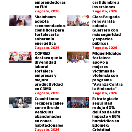
emprendedoras
certidumbre a
en EUA
inversiones
7 agosto, 2026
7 agosto, 2026
Sheinbaum
Clara Brugada
adopta
renovará la
recomendaciones
colonia
científicas para
Guerrero con
fortalecer la
más seguridad
soberanía
y espacios
energética
públicos
7 agosto, 2026
7 agosto, 2026
COPRED
Miguel Hidalgo
destaca que la
fortalece
diversidad
apoyo a
laboral
mujeres
fortalece
víctimas de
empresas y
violencia con
mejora
programa
productividad
“Avanza Contra
en CDMX
la Violencia”
7 agosto, 2026
7 agosto, 2026
Cuauhtémoc
Estrategia de
recupera calles
seguridad
con retiro de
redujo 40%
vehículos
delitos de alto
abandonados
impacto y 58%
en zonas
homicidios en
habitacionales
Edoméx:
7 agosto, 2026
Cristóbal