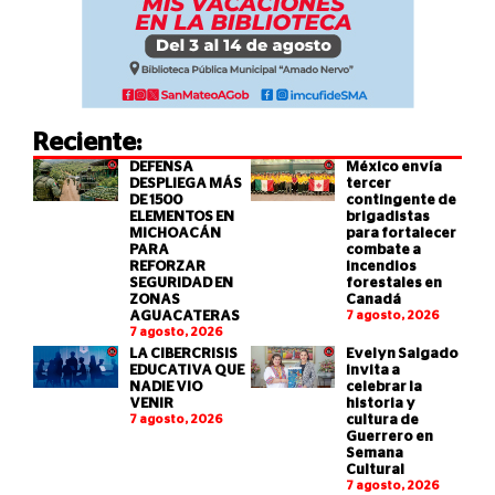
Reciente:
DEFENSA
México envía
DESPLIEGA MÁS
tercer
DE 1500
contingente de
ELEMENTOS EN
brigadistas
MICHOACÁN
para fortalecer
PARA
combate a
REFORZAR
incendios
SEGURIDAD EN
forestales en
ZONAS
Canadá
AGUACATERAS
7 agosto, 2026
7 agosto, 2026
LA CIBERCRISIS
Evelyn Salgado
EDUCATIVA QUE
invita a
NADIE VIO
celebrar la
VENIR
historia y
7 agosto, 2026
cultura de
Guerrero en
Semana
Cultural
7 agosto, 2026