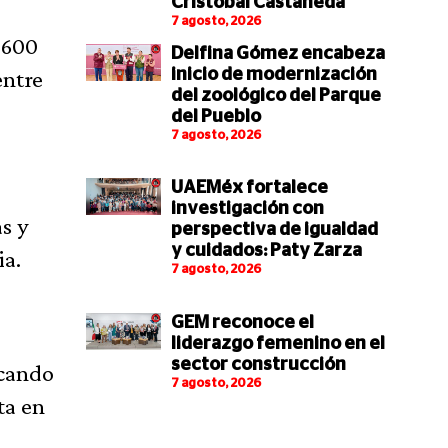
Cristóbal Castañeda
7 agosto, 2026
 600
Delfina Gómez encabeza
entre
inicio de modernización
del zoológico del Parque
del Pueblo
7 agosto, 2026
UAEMéx fortalece
investigación con
s y
perspectiva de igualdad
y cuidados: Paty Zarza
ia.
7 agosto, 2026
GEM reconoce el
liderazgo femenino en el
sector construcción
acando
7 agosto, 2026
ta en