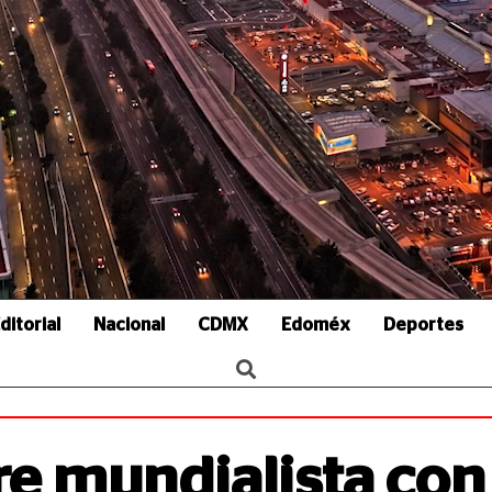
ditorial
Nacional
CDMX
Edoméx
Deportes
re mundialista con