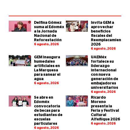
Delfina Gómez
Invita GEM a
suma al Edoméx
aprovechar
a la Jornada
beneficios
Nacional de
fiscales del
Reforestación
Reemplacamiento
6 agosto, 2026
2026
6 agosto, 2026
GEM inaugura
UAEMéx
humedales
fortalece su
artificiales en
liderazgo
La Marquesa
internacional
para sanear el
con nueva
agua
generación de
6 agosto, 2026
embajadores
universitarios
6 agosto, 2026
Se abre en
Ricardo
Edoméx
Moreno
convocatoria
presenta la
de becas para
Feria y Festival
estudiantes de
Cultural
escuelas
Alfeñique 2026
particulares
6 agosto, 2026
6 agosto, 2026