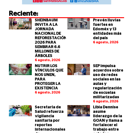
Reciente:
SHEINBAUM
Prevén lluvias
INVITA A LA
fuertes en
JORNADA
Edoméx y 13
NACIONAL DE
entidades más
REFORESTACIÓN
del país
2026 PARA
6 agosto, 2026
SEMBRAR 6.6
MILLONES DE
ÁRBOLES
6 agosto, 2026
NUTRIR LOS
SEP impulsa
VÍNCULOS QUE
acuerdos sobre
NOS UNEN,
uso de redes
PARA
sociales en las
PROTEGER LA
aulas y
EXISTENCIA
regularización
6 agosto, 2026
de escuelas
militarizadas
6 agosto, 2026
Secretaría de
Libia Dennise
Salud refuerza
asume
vigilancia
liderazgo de la
sanitaria por
GOAN y llama a
reportes
fortalecer el
internacionales
trabajo entre