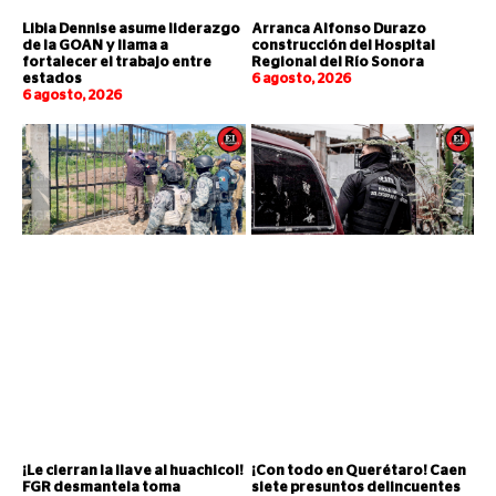
Libia Dennise asume liderazgo
Arranca Alfonso Durazo
de la GOAN y llama a
construcción del Hospital
fortalecer el trabajo entre
Regional del Río Sonora
estados
6 agosto, 2026
6 agosto, 2026
¡Le cierran la llave al huachicol!
¡Con todo en Querétaro! Caen
FGR desmantela toma
siete presuntos delincuentes