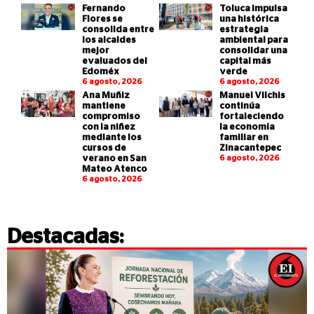
Fernando
Toluca impulsa
Flores se
una histórica
consolida entre
estrategia
los alcaldes
ambiental para
mejor
consolidar una
evaluados del
capital más
Edoméx
verde
6 agosto, 2026
6 agosto, 2026
Ana Muñiz
Manuel Vilchis
mantiene
continúa
compromiso
fortaleciendo
con la niñez
la economía
mediante los
familiar en
cursos de
Zinacantepec
verano en San
6 agosto, 2026
Mateo Atenco
6 agosto, 2026
Destacadas: