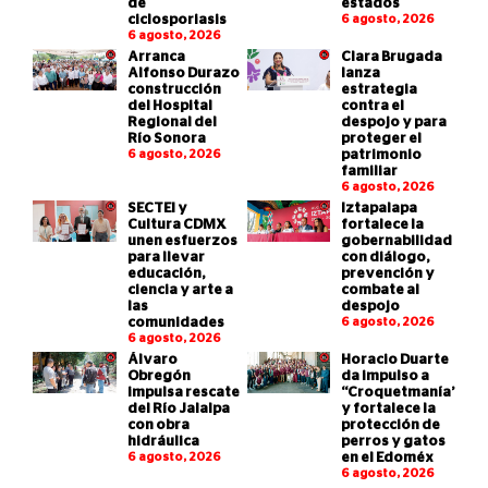
de
estados
ciclosporiasis
6 agosto, 2026
6 agosto, 2026
Arranca
Clara Brugada
Alfonso Durazo
lanza
construcción
estrategia
del Hospital
contra el
Regional del
despojo y para
Río Sonora
proteger el
6 agosto, 2026
patrimonio
familiar
6 agosto, 2026
SECTEI y
Iztapalapa
Cultura CDMX
fortalece la
unen esfuerzos
gobernabilidad
para llevar
con diálogo,
educación,
prevención y
ciencia y arte a
combate al
las
despojo
comunidades
6 agosto, 2026
6 agosto, 2026
Álvaro
Horacio Duarte
Obregón
da impulso a
impulsa rescate
“Croquetmanía”
del Río Jalalpa
y fortalece la
con obra
protección de
hidráulica
perros y gatos
6 agosto, 2026
en el Edoméx
6 agosto, 2026