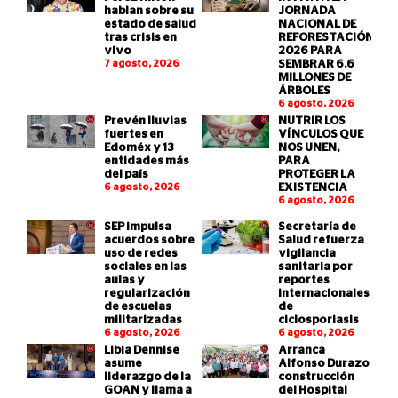
hablan sobre su
JORNADA
estado de salud
NACIONAL DE
tras crisis en
REFORESTACIÓN
vivo
2026 PARA
7 agosto, 2026
SEMBRAR 6.6
MILLONES DE
ÁRBOLES
6 agosto, 2026
Prevén lluvias
NUTRIR LOS
fuertes en
VÍNCULOS QUE
Edoméx y 13
NOS UNEN,
entidades más
PARA
del país
PROTEGER LA
6 agosto, 2026
EXISTENCIA
6 agosto, 2026
SEP impulsa
Secretaría de
acuerdos sobre
Salud refuerza
uso de redes
vigilancia
sociales en las
sanitaria por
aulas y
reportes
regularización
internacionales
de escuelas
de
militarizadas
ciclosporiasis
6 agosto, 2026
6 agosto, 2026
Libia Dennise
Arranca
asume
Alfonso Durazo
liderazgo de la
construcción
GOAN y llama a
del Hospital