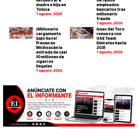
secuestrar a
de falsos
madre e hija en
empleados
Toluca
bancarios tras
7 agosto, 2026
millonario
fraude
7 agosto, 2026
¡Millonario
Isaac del Toro
cargamento
renueva con
bajo llave!
UAE Team
Frenan en
Emirates hasta
Michoacán la
2031
entrada de casi
7 agosto, 2026
10 millones de
cigarros
ilegales
7 agosto, 2026