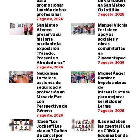
para
de vialidades
promocionar
en San Mateo
función de box
Oxtotitlán
profesional
7 agosto, 2026
7 agosto, 2026
San Mateo
Manuel Vilchis
Atenco
fortalece
preserva su
apoyos
historia
sociales y
mediante la
obras
exposición
comunitarias
“Pasado,
en
Presente y
Zinacantepec
Alrededores”
7 agosto, 2026
7 agosto, 2026
Naucalpan
Miguel Ángel
fortalece
Ramírez
acciones de
impulsa obras
seguridad y
de
protección en
infraestructura
Mesa de Paz
para mejorar
con
servicios en
Perspectiva de
Lerma
Género
7 agosto, 2026
7 agosto, 2026
¡Caen “Los
¡Les vaciaban
Jockes”! Les
las cuentas! Cae
clavan 70 años
en CDMX y
de cárcel por
Edoméx banda