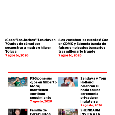
¡Caen “Los Jockes”! Les clavan
¡Les vaciaban las cuentas! Cae
70 años de cárcel por
en CDMX y Edoméx banda de
secuestrar a madre e hija en
falsos empleados bancarios
Toluca
tras millonario fraude
7 agosto, 2026
7 agosto, 2026
PSG pone sus
Zendaya y Tom
ojos en Gilberto
Holland
Mora;
celebran su
mantienen
boda en una
continuo
ceremonia
seguimiento
privada en
7 agosto, 2026
Inglaterra
7 agosto, 2026
Familia de
SHEINBAUM
Perez Hilton
INVITA A LA