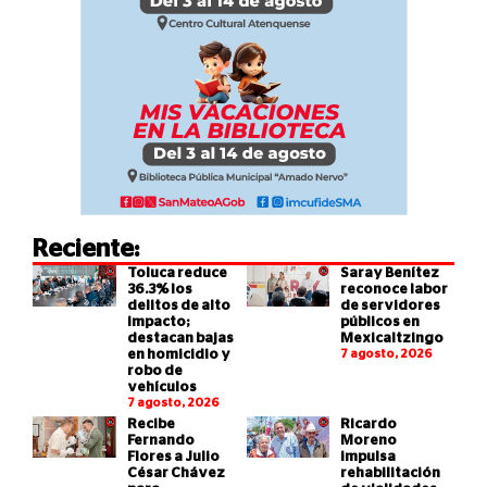
Reciente:
Toluca reduce
Saray Benítez
36.3% los
reconoce labor
delitos de alto
de servidores
impacto;
públicos en
destacan bajas
Mexicaltzingo
en homicidio y
7 agosto, 2026
robo de
vehículos
7 agosto, 2026
Recibe
Ricardo
Fernando
Moreno
Flores a Julio
impulsa
César Chávez
rehabilitación