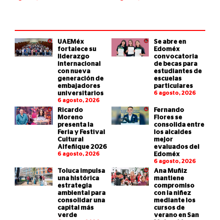
UAEMéx
Se abre en
fortalece su
Edoméx
liderazgo
convocatoria
internacional
de becas para
con nueva
estudiantes de
generación de
escuelas
embajadores
particulares
universitarios
6 agosto, 2026
6 agosto, 2026
Ricardo
Fernando
Moreno
Flores se
presenta la
consolida entre
Feria y Festival
los alcaldes
Cultural
mejor
Alfeñique 2026
evaluados del
6 agosto, 2026
Edoméx
6 agosto, 2026
Toluca impulsa
Ana Muñiz
una histórica
mantiene
estrategia
compromiso
ambiental para
con la niñez
consolidar una
mediante los
capital más
cursos de
verde
verano en San