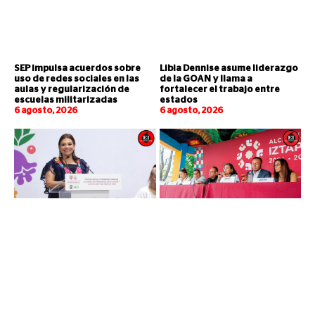
SEP impulsa acuerdos sobre
Libia Dennise asume liderazgo
uso de redes sociales en las
de la GOAN y llama a
aulas y regularización de
fortalecer el trabajo entre
escuelas militarizadas
estados
6 agosto, 2026
6 agosto, 2026