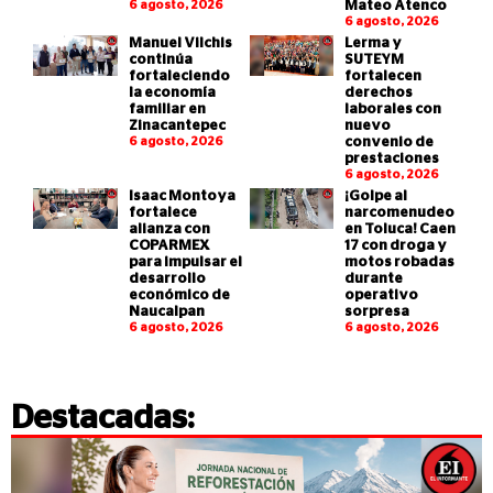
6 agosto, 2026
Mateo Atenco
6 agosto, 2026
Manuel Vilchis
Lerma y
continúa
SUTEYM
fortaleciendo
fortalecen
la economía
derechos
familiar en
laborales con
Zinacantepec
nuevo
6 agosto, 2026
convenio de
prestaciones
6 agosto, 2026
Isaac Montoya
¡Golpe al
fortalece
narcomenudeo
alianza con
en Toluca! Caen
COPARMEX
17 con droga y
para impulsar el
motos robadas
desarrollo
durante
económico de
operativo
Naucalpan
sorpresa
6 agosto, 2026
6 agosto, 2026
Destacadas: