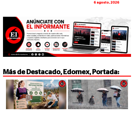
6 agosto, 2026
Más de
Destacado
,
Edomex
,
Portada
: