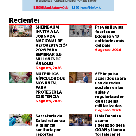
Reciente:
SHEINBAUM
Prevén lluvias
INVITA A LA
fuertes en
JORNADA
Edoméx y 13
NACIONAL DE
entidades más
REFORESTACIÓN
del país
2026 PARA
6 agosto, 2026
SEMBRAR 6.6
MILLONES DE
ÁRBOLES
6 agosto, 2026
NUTRIR LOS
SEP impulsa
VÍNCULOS QUE
acuerdos sobre
NOS UNEN,
uso de redes
PARA
sociales en las
PROTEGER LA
aulas y
EXISTENCIA
regularización
6 agosto, 2026
de escuelas
militarizadas
6 agosto, 2026
Secretaría de
Libia Dennise
Salud refuerza
asume
vigilancia
liderazgo de la
sanitaria por
GOAN y llama a
reportes
fortalecer el