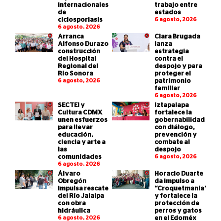
internacionales
trabajo entre
de
estados
ciclosporiasis
6 agosto, 2026
6 agosto, 2026
Arranca
Clara Brugada
Alfonso Durazo
lanza
construcción
estrategia
del Hospital
contra el
Regional del
despojo y para
Río Sonora
proteger el
6 agosto, 2026
patrimonio
familiar
6 agosto, 2026
SECTEI y
Iztapalapa
Cultura CDMX
fortalece la
unen esfuerzos
gobernabilidad
para llevar
con diálogo,
educación,
prevención y
ciencia y arte a
combate al
las
despojo
comunidades
6 agosto, 2026
6 agosto, 2026
Álvaro
Horacio Duarte
Obregón
da impulso a
impulsa rescate
“Croquetmanía”
del Río Jalalpa
y fortalece la
con obra
protección de
hidráulica
perros y gatos
6 agosto, 2026
en el Edoméx