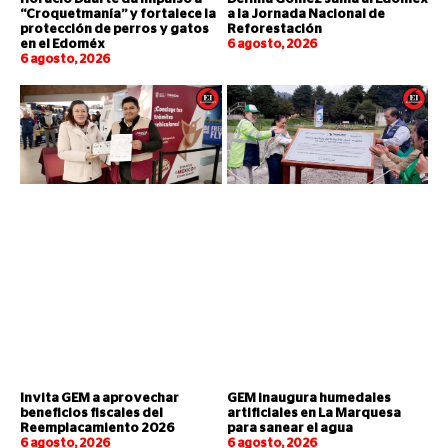
“Croquetmanía” y fortalece la
a la Jornada Nacional de
protección de perros y gatos
Reforestación
en el Edoméx
6 agosto, 2026
6 agosto, 2026
Invita GEM a aprovechar
GEM inaugura humedales
beneficios fiscales del
artificiales en La Marquesa
Reemplacamiento 2026
para sanear el agua
6 agosto, 2026
6 agosto, 2026