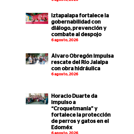
Iztapalapa fortalece la
gobernabilidad con
diálogo, prevención y
combate al despojo
6 agosto, 2026
Álvaro Obregón impulsa
rescate del Río Jalalpa
con obra hidráulica
6 agosto, 2026
Horacio Duarte da
impulso a
“Croquetmanía” y
fortalece la protección
de perros y gatos en el
Edoméx
6 agosto, 2026