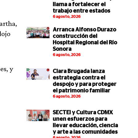
llama a fortalecer el
trabajo entre estados
6 agosto, 2026
artha,
Arranca Alfonso Durazo
lojo
construcción del
Hospital Regional del Río
Sonora
6 agosto, 2026
es, y
Clara Brugada lanza
estrategia contra el
despojo y para proteger
el patrimonio familiar
6 agosto, 2026
SECTEI y Cultura CDMX
unen esfuerzos para
llevar educación, ciencia
y arte a las comunidades
6 agosto, 2026