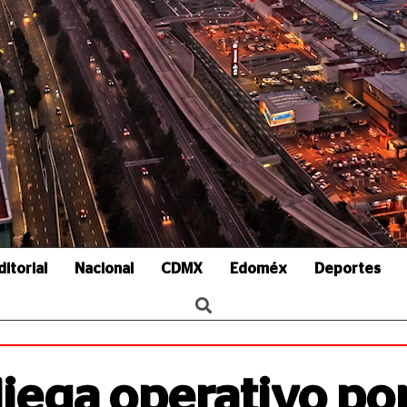
ditorial
Nacional
CDMX
Edoméx
Deportes
iega operativo po