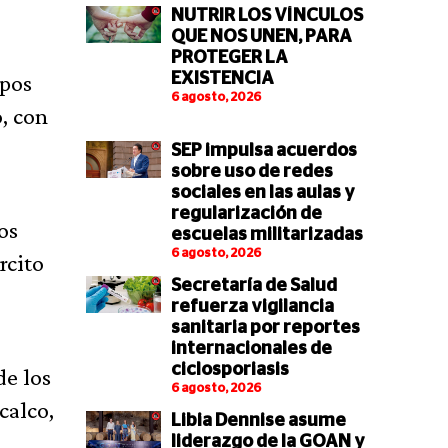
NUTRIR LOS VÍNCULOS
QUE NOS UNEN, PARA
PROTEGER LA
ipos
EXISTENCIA
6 agosto, 2026
, con
SEP impulsa acuerdos
sobre uso de redes
sociales en las aulas y
regularización de
os
escuelas militarizadas
6 agosto, 2026
rcito
Secretaría de Salud
refuerza vigilancia
sanitaria por reportes
internacionales de
ciclosporiasis
de los
6 agosto, 2026
calco,
Libia Dennise asume
liderazgo de la GOAN y