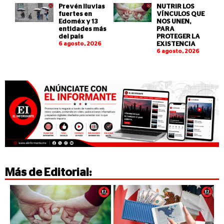
Prevén lluvias
NUTRIR LOS
fuertes en
VÍNCULOS QUE
Edoméx y 13
NOS UNEN,
entidades más
PARA
del país
PROTEGER LA
6 agosto, 2026
EXISTENCIA
6 agosto, 2026
Más de
Editorial
: