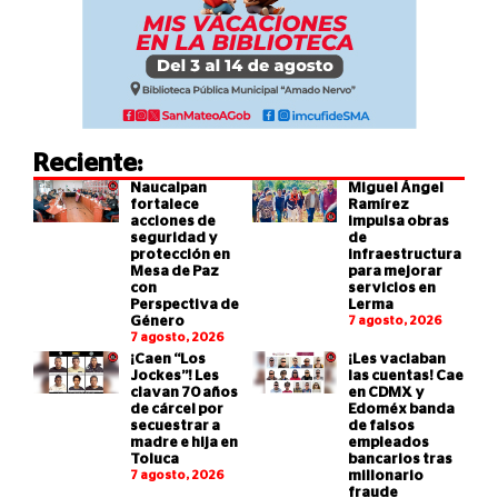
Reciente:
Naucalpan
Miguel Ángel
fortalece
Ramírez
acciones de
impulsa obras
seguridad y
de
protección en
infraestructura
Mesa de Paz
para mejorar
con
servicios en
Perspectiva de
Lerma
Género
7 agosto, 2026
7 agosto, 2026
¡Caen “Los
¡Les vaciaban
Jockes”! Les
las cuentas! Cae
clavan 70 años
en CDMX y
de cárcel por
Edoméx banda
secuestrar a
de falsos
madre e hija en
empleados
Toluca
bancarios tras
7 agosto, 2026
millonario
fraude