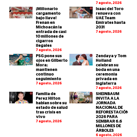
7 agosto, 2026
¡Millonario
Isaac del Toro
cargamento
renueva con
bajo llave!
UAE Team
Frenan en
Emirates hasta
Michoacán la
2031
entrada de casi
7 agosto, 2026
10 millones de
cigarros
ilegales
7 agosto, 2026
PSG pone sus
Zendaya y Tom
ojos en Gilberto
Holland
Mora;
celebran su
mantienen
boda en una
continuo
ceremonia
seguimiento
privada en
7 agosto, 2026
Inglaterra
7 agosto, 2026
Familia de
SHEINBAUM
Perez Hilton
INVITA A LA
hablan sobre su
JORNADA
estado de salud
NACIONAL DE
tras crisis en
REFORESTACIÓN
vivo
2026 PARA
7 agosto, 2026
SEMBRAR 6.6
MILLONES DE
ÁRBOLES
6 agosto, 2026