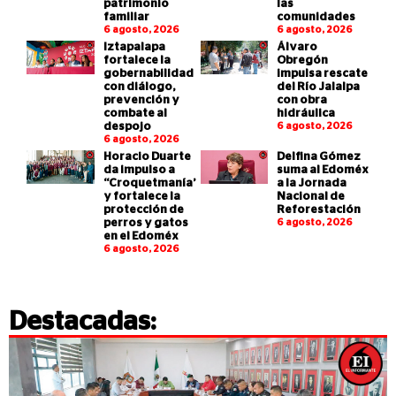
patrimonio
las
familiar
comunidades
6 agosto, 2026
6 agosto, 2026
Iztapalapa
Álvaro
fortalece la
Obregón
gobernabilidad
impulsa rescate
con diálogo,
del Río Jalalpa
prevención y
con obra
combate al
hidráulica
despojo
6 agosto, 2026
6 agosto, 2026
Horacio Duarte
Delfina Gómez
da impulso a
suma al Edoméx
“Croquetmanía”
a la Jornada
y fortalece la
Nacional de
protección de
Reforestación
perros y gatos
6 agosto, 2026
en el Edoméx
6 agosto, 2026
Destacadas: