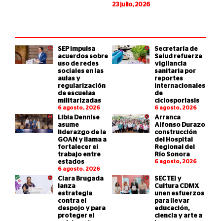
23 julio, 2026
SEP impulsa
Secretaría de
acuerdos sobre
Salud refuerza
uso de redes
vigilancia
sociales en las
sanitaria por
aulas y
reportes
regularización
internacionales
de escuelas
de
militarizadas
ciclosporiasis
6 agosto, 2026
6 agosto, 2026
Libia Dennise
Arranca
asume
Alfonso Durazo
liderazgo de la
construcción
GOAN y llama a
del Hospital
fortalecer el
Regional del
trabajo entre
Río Sonora
estados
6 agosto, 2026
6 agosto, 2026
Clara Brugada
SECTEI y
lanza
Cultura CDMX
estrategia
unen esfuerzos
contra el
para llevar
despojo y para
educación,
proteger el
ciencia y arte a