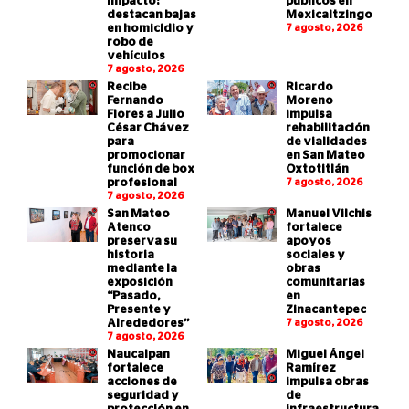
impacto;
públicos en
destacan bajas
Mexicaltzingo
en homicidio y
7 agosto, 2026
robo de
vehículos
7 agosto, 2026
Recibe
Ricardo
Fernando
Moreno
Flores a Julio
impulsa
César Chávez
rehabilitación
para
de vialidades
promocionar
en San Mateo
función de box
Oxtotitlán
profesional
7 agosto, 2026
7 agosto, 2026
San Mateo
Manuel Vilchis
Atenco
fortalece
preserva su
apoyos
historia
sociales y
mediante la
obras
exposición
comunitarias
“Pasado,
en
Presente y
Zinacantepec
Alrededores”
7 agosto, 2026
7 agosto, 2026
Naucalpan
Miguel Ángel
fortalece
Ramírez
acciones de
impulsa obras
seguridad y
de