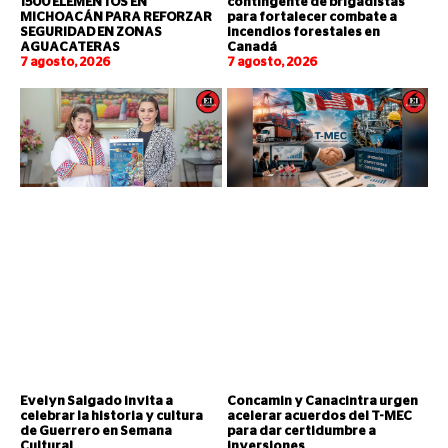
1500 ELEMENTOS EN
contingente de brigadistas
MICHOACÁN PARA REFORZAR
para fortalecer combate a
SEGURIDAD EN ZONAS
incendios forestales en
AGUACATERAS
Canadá
7 agosto, 2026
7 agosto, 2026
Evelyn Salgado invita a
Concamin y Canacintra urgen
celebrar la historia y cultura
acelerar acuerdos del T-MEC
de Guerrero en Semana
para dar certidumbre a
Cultural
inversiones