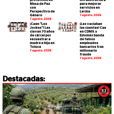
protección en
infraestructura
Mesa de Paz
para mejorar
con
servicios en
Perspectiva de
Lerma
Género
7 agosto, 2026
7 agosto, 2026
¡Caen “Los
¡Les vaciaban
Jockes”! Les
las cuentas! Cae
clavan 70 años
en CDMX y
de cárcel por
Edoméx banda
secuestrar a
de falsos
madre e hija en
empleados
Toluca
bancarios tras
7 agosto, 2026
millonario
fraude
7 agosto, 2026
Destacadas: