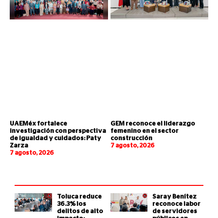
UAEMéx fortalece
GEM reconoce el liderazgo
investigación con perspectiva
femenino en el sector
de igualdad y cuidados: Paty
construcción
Zarza
7 agosto, 2026
7 agosto, 2026
Toluca reduce
Saray Benítez
36.3% los
reconoce labor
delitos de alto
de servidores