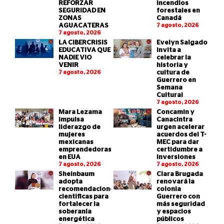
REFORZAR
incendios
SEGURIDAD EN
forestales en
ZONAS
Canadá
AGUACATERAS
7 agosto, 2026
7 agosto, 2026
LA CIBERCRISIS
Evelyn Salgado
EDUCATIVA QUE
invita a
NADIE VIO
celebrar la
VENIR
historia y
7 agosto, 2026
cultura de
Guerrero en
Semana
Cultural
7 agosto, 2026
Mara Lezama
Concamin y
impulsa
Canacintra
liderazgo de
urgen acelerar
mujeres
acuerdos del T-
mexicanas
MEC para dar
emprendedoras
certidumbre a
en EUA
inversiones
7 agosto, 2026
7 agosto, 2026
Sheinbaum
Clara Brugada
adopta
renovará la
recomendaciones
colonia
científicas para
Guerrero con
fortalecer la
más seguridad
soberanía
y espacios
energética
públicos