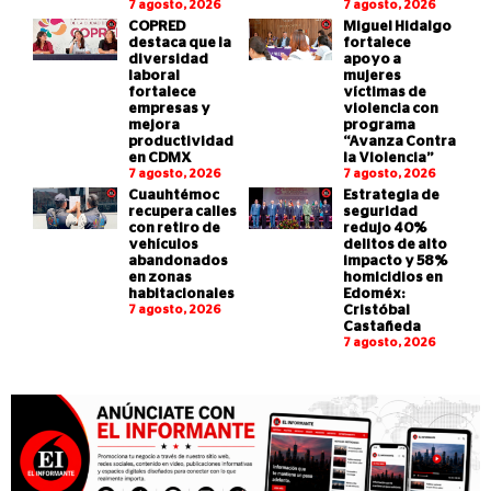
7 agosto, 2026
7 agosto, 2026
COPRED
Miguel Hidalgo
destaca que la
fortalece
diversidad
apoyo a
laboral
mujeres
fortalece
víctimas de
empresas y
violencia con
mejora
programa
productividad
“Avanza Contra
en CDMX
la Violencia”
7 agosto, 2026
7 agosto, 2026
Cuauhtémoc
Estrategia de
recupera calles
seguridad
con retiro de
redujo 40%
vehículos
delitos de alto
abandonados
impacto y 58%
en zonas
homicidios en
habitacionales
Edoméx:
7 agosto, 2026
Cristóbal
Castañeda
7 agosto, 2026