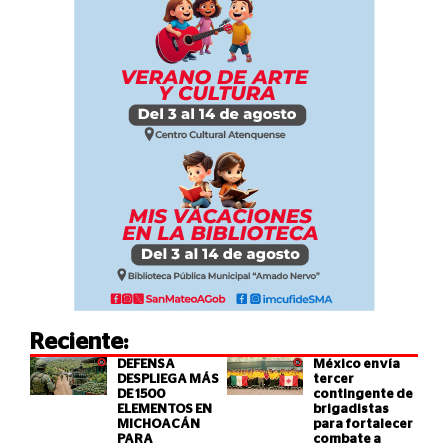
Reciente:
DEFENSA
México envía
DESPLIEGA MÁS
tercer
DE 1500
contingente de
ELEMENTOS EN
brigadistas
MICHOACÁN
para fortalecer
PARA
combate a