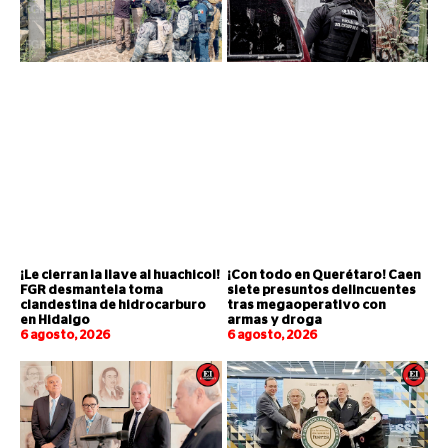
¡Le cierran la llave al huachicol!
¡Con todo en Querétaro! Caen
FGR desmantela toma
siete presuntos delincuentes
clandestina de hidrocarburo
tras megaoperativo con
en Hidalgo
armas y droga
6 agosto, 2026
6 agosto, 2026