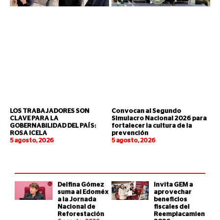
LOS TRABAJADORES SON
Convocan al Segundo
CLAVE PARA LA
Simulacro Nacional 2026 para
GOBERNABILIDAD DEL PAÍS:
fortalecer la cultura de la
ROSA ICELA
prevención
5 agosto, 2026
5 agosto, 2026
Delfina Gómez
Invita GEM a
suma al Edoméx
aprovechar
a la Jornada
beneficios
Nacional de
fiscales del
Reforestación
Reemplacamiento