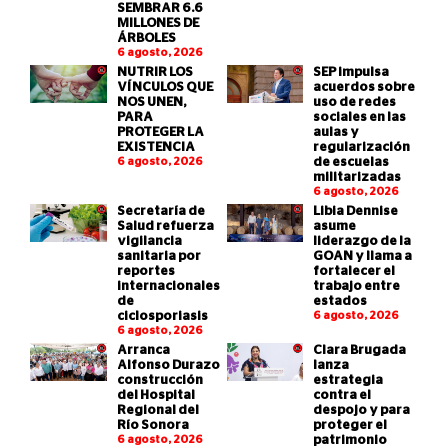
SEMBRAR 6.6
MILLONES DE
ÁRBOLES
6 agosto, 2026
NUTRIR LOS
SEP impulsa
VÍNCULOS QUE
acuerdos sobre
NOS UNEN,
uso de redes
PARA
sociales en las
PROTEGER LA
aulas y
EXISTENCIA
regularización
6 agosto, 2026
de escuelas
militarizadas
6 agosto, 2026
Secretaría de
Libia Dennise
Salud refuerza
asume
vigilancia
liderazgo de la
sanitaria por
GOAN y llama a
reportes
fortalecer el
internacionales
trabajo entre
de
estados
ciclosporiasis
6 agosto, 2026
6 agosto, 2026
Arranca
Clara Brugada
Alfonso Durazo
lanza
construcción
estrategia
del Hospital
contra el
Regional del
despojo y para
Río Sonora
proteger el
6 agosto, 2026
patrimonio