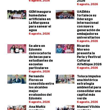
6 agosto, 2026
2026
6 agosto, 2026
GEM inaugura
UAEMéx
humedales
fortalece su
artificiales en
liderazgo
La Marquesa
internacional
para sanear el
con nueva
agua
generación de
6 agosto, 2026
embajadores
universitarios
6 agosto, 2026
Se abre en
Ricardo
Edoméx
Moreno
convocatoria
presenta la
de becas para
Feria y Festival
estudiantes de
Cultural
escuelas
Alfeñique 2026
particulares
6 agosto, 2026
6 agosto, 2026
Fernando
Toluca impulsa
Flores se
una histórica
consolida entre
estrategia
los alcaldes
ambiental para
mejor
consolidar una
evaluados del
capital más
Edoméx
verde
6 agosto, 2026
6 agosto, 2026
Ana Muñiz
Manuel Vilchis