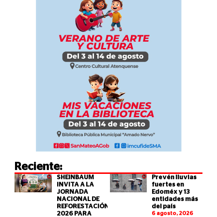
Reciente:
SHEINBAUM
Prevén lluvias
INVITA A LA
fuertes en
JORNADA
Edoméx y 13
NACIONAL DE
entidades más
REFORESTACIÓN
del país
2026 PARA
6 agosto, 2026