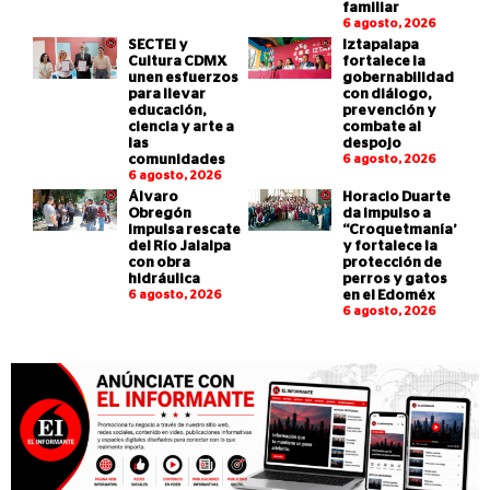
familiar
6 agosto, 2026
SECTEI y
Iztapalapa
Cultura CDMX
fortalece la
unen esfuerzos
gobernabilidad
para llevar
con diálogo,
educación,
prevención y
ciencia y arte a
combate al
las
despojo
comunidades
6 agosto, 2026
6 agosto, 2026
Álvaro
Horacio Duarte
Obregón
da impulso a
impulsa rescate
“Croquetmanía”
del Río Jalalpa
y fortalece la
con obra
protección de
hidráulica
perros y gatos
6 agosto, 2026
en el Edoméx
6 agosto, 2026