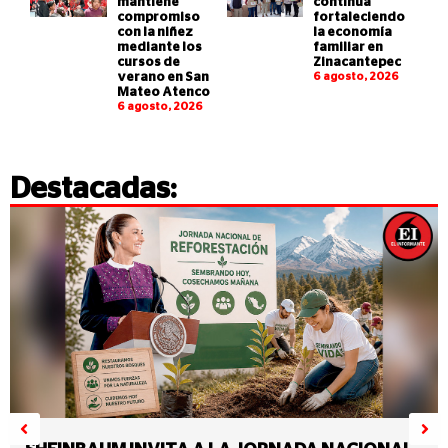
mantiene
continúa
compromiso
fortaleciendo
con la niñez
la economía
mediante los
familiar en
cursos de
Zinacantepec
verano en San
6 agosto, 2026
Mateo Atenco
6 agosto, 2026
Destacadas: