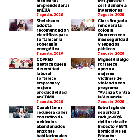
mexicanas
MEC para dar
emprendedoras
certidumbre a
en EUA
inversiones
7 agosto, 2026
7 agosto, 2026
Sheinbaum
Clara Brugada
adopta
renovará la
recomendaciones
colonia
científicas para
Guerrero con
fortalecer la
más seguridad
soberanía
y espacios
energética
públicos
7 agosto, 2026
7 agosto, 2026
COPRED
Miguel Hidalgo
destaca que la
fortalece
diversidad
apoyo a
laboral
mujeres
fortalece
víctimas de
empresas y
violencia con
mejora
programa
productividad
“Avanza Contra
en CDMX
la Violencia”
7 agosto, 2026
7 agosto, 2026
Cuauhtémoc
Estrategia de
recupera calles
seguridad
con retiro de
redujo 40%
vehículos
delitos de alto
abandonados
impacto y 58%
en zonas
homicidios en
habitacionales
Edoméx: