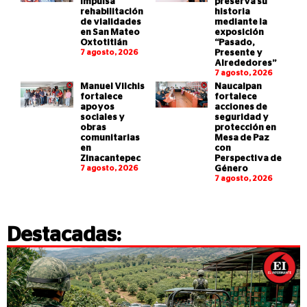
impulsa
preserva su
rehabilitación
historia
de vialidades
mediante la
en San Mateo
exposición
Oxtotitlán
“Pasado,
7 agosto, 2026
Presente y
Alrededores”
7 agosto, 2026
Manuel Vilchis
Naucalpan
fortalece
fortalece
apoyos
acciones de
sociales y
seguridad y
obras
protección en
comunitarias
Mesa de Paz
en
con
Zinacantepec
Perspectiva de
7 agosto, 2026
Género
7 agosto, 2026
Destacadas: