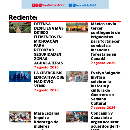
Reciente:
DEFENSA
México envía
DESPLIEGA MÁS
tercer
DE 1500
contingente de
ELEMENTOS EN
brigadistas
MICHOACÁN
para fortalecer
PARA
combate a
REFORZAR
incendios
SEGURIDAD EN
forestales en
ZONAS
Canadá
AGUACATERAS
7 agosto, 2026
7 agosto, 2026
LA CIBERCRISIS
Evelyn Salgado
EDUCATIVA QUE
invita a
NADIE VIO
celebrar la
VENIR
historia y
7 agosto, 2026
cultura de
Guerrero en
Semana
Cultural
7 agosto, 2026
Mara Lezama
Concamin y
impulsa
Canacintra
liderazgo de
urgen acelerar
mujeres
acuerdos del T-