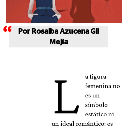
Por Rosalba Azucena Gil
Mejía
L
a figura
femenina no
es un
símbolo
estático ni
un ideal romántico: es