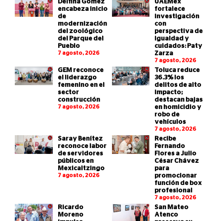
Delfina Gómez
UAEMéx
encabeza inicio
fortalece
de
investigación
modernización
con
del zoológico
perspectiva de
del Parque del
igualdad y
Pueblo
cuidados: Paty
7 agosto, 2026
Zarza
7 agosto, 2026
GEM reconoce
Toluca reduce
el liderazgo
36.3% los
femenino en el
delitos de alto
sector
impacto;
construcción
destacan bajas
7 agosto, 2026
en homicidio y
robo de
vehículos
7 agosto, 2026
Saray Benítez
Recibe
reconoce labor
Fernando
de servidores
Flores a Julio
públicos en
César Chávez
Mexicaltzingo
para
7 agosto, 2026
promocionar
función de box
profesional
7 agosto, 2026
Ricardo
San Mateo
Moreno
Atenco