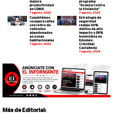
mejora
programa
productividad
“Avanza Contra
en CDMX
la Violencia”
7 agosto, 2026
7 agosto, 2026
Cuauhtémoc
Estrategia de
recupera calles
seguridad
con retiro de
redujo 40%
vehículos
delitos de alto
abandonados
impacto y 58%
en zonas
homicidios en
habitacionales
Edoméx:
7 agosto, 2026
Cristóbal
Castañeda
7 agosto, 2026
Más de
Editorial
: