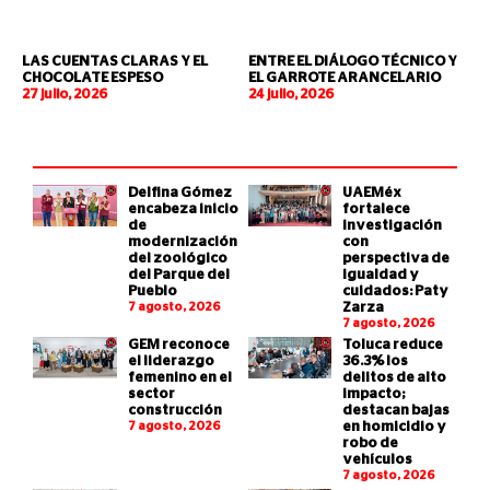
LAS CUENTAS CLARAS Y EL
ENTRE EL DIÁLOGO TÉCNICO Y
CHOCOLATE ESPESO
EL GARROTE ARANCELARIO
27 julio, 2026
24 julio, 2026
Delfina Gómez
UAEMéx
encabeza inicio
fortalece
de
investigación
modernización
con
del zoológico
perspectiva de
del Parque del
igualdad y
Pueblo
cuidados: Paty
7 agosto, 2026
Zarza
7 agosto, 2026
GEM reconoce
Toluca reduce
el liderazgo
36.3% los
femenino en el
delitos de alto
sector
impacto;
construcción
destacan bajas
7 agosto, 2026
en homicidio y
robo de
vehículos
7 agosto, 2026