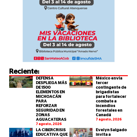
Reciente:
DEFENSA
México envía
DESPLIEGA MÁS
tercer
DE 1500
contingente de
ELEMENTOS EN
brigadistas
MICHOACÁN
para fortalecer
PARA
combate a
REFORZAR
incendios
SEGURIDAD EN
forestales en
ZONAS
Canadá
AGUACATERAS
7 agosto, 2026
7 agosto, 2026
LA CIBERCRISIS
Evelyn Salgado
EDUCATIVA QUE
invita a