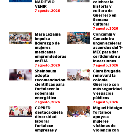
NADIE VIO
celebrar la
VENIR
historia y
7 agosto, 2026
cultura de
Guerrero en
Semana
Cultural
7 agosto, 2026
Mara Lezama
Concamin y
impulsa
Canacintra
liderazgo de
urgen acelerar
mujeres
acuerdos del T-
mexicanas
MEC para dar
emprendedoras
certidumbre a
en EUA
inversiones
7 agosto, 2026
7 agosto, 2026
Sheinbaum
Clara Brugada
adopta
renovará la
recomendaciones
colonia
científicas para
Guerrero con
fortalecer la
más seguridad
soberanía
y espacios
energética
públicos
7 agosto, 2026
7 agosto, 2026
COPRED
Miguel Hidalgo
destaca que la
fortalece
diversidad
apoyo a
laboral
mujeres
fortalece
víctimas de
empresas y
violencia con