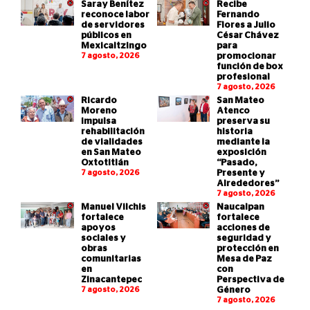
Saray Benítez
Recibe
reconoce labor
Fernando
de servidores
Flores a Julio
públicos en
César Chávez
Mexicaltzingo
para
7 agosto, 2026
promocionar
función de box
profesional
7 agosto, 2026
Ricardo
San Mateo
Moreno
Atenco
impulsa
preserva su
rehabilitación
historia
de vialidades
mediante la
en San Mateo
exposición
Oxtotitlán
“Pasado,
7 agosto, 2026
Presente y
Alrededores”
7 agosto, 2026
Manuel Vilchis
Naucalpan
fortalece
fortalece
apoyos
acciones de
sociales y
seguridad y
obras
protección en
comunitarias
Mesa de Paz
en
con
Zinacantepec
Perspectiva de
7 agosto, 2026
Género
7 agosto, 2026