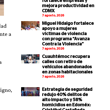
fortalece empresas y
mejora productividad en
CDMX
7 agosto, 2026
Miguel Hidalgo fortalece
dad
apoyo a mujeres
nte a
víctimas de violencia
con programa “Avanza
Contra la Violencia”
7 agosto, 2026
Cuauhtémoc recupera
a
calles con retiro de
vehículos abandonados
en zonas habitacionales
7 agosto, 2026
igno,
Estrategia de seguridad
redujo 40% delitos de
alto impacto y 58%
homicidios en Edoméx: