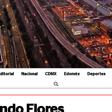
ditorial
Nacional
CDMX
Edoméx
Deportes
ndo Flores