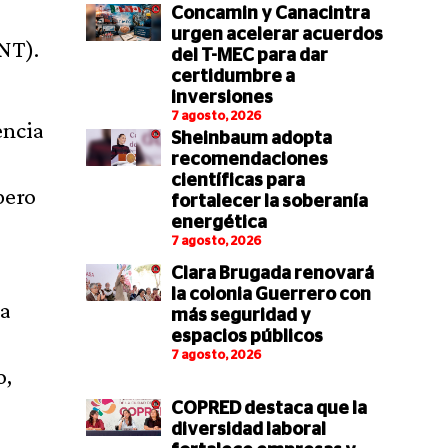
Concamin y Canacintra
urgen acelerar acuerdos
RNT).
del T-MEC para dar
certidumbre a
inversiones
7 agosto, 2026
encia
Sheinbaum adopta
recomendaciones
científicas para
pero
fortalecer la soberanía
energética
7 agosto, 2026
Clara Brugada renovará
la colonia Guerrero con
ea
más seguridad y
espacios públicos
7 agosto, 2026
o,
COPRED destaca que la
diversidad laboral