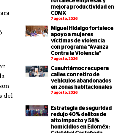
fortalece empresas y
mejora productividad en
para
CDMX
7 agosto, 2026
Miguel Hidalgo fortalece
ó
apoyo a mujeres
víctimas de violencia
con programa “Avanza
Contra la Violencia”
7 agosto, 2026
an
Cuauhtémoc recupera
la
calles con retiro de
vehículos abandonados
 son
en zonas habitacionales
7 agosto, 2026
s del
Estrategia de seguridad
redujo 40% delitos de
alto impacto y 58%
homicidios en Edoméx: