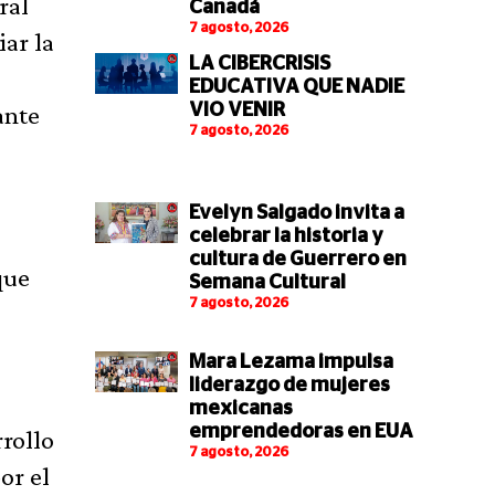
ral
Canadá
7 agosto, 2026
iar la
LA CIBERCRISIS
EDUCATIVA QUE NADIE
ante
VIO VENIR
7 agosto, 2026
Evelyn Salgado invita a
celebrar la historia y
cultura de Guerrero en
que
Semana Cultural
7 agosto, 2026
Mara Lezama impulsa
liderazgo de mujeres
mexicanas
emprendedoras en EUA
rollo
7 agosto, 2026
or el