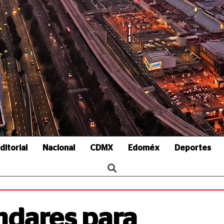
ditorial
Nacional
CDMX
Edoméx
Deportes
ndares para