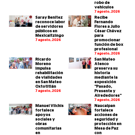
robo de
vehículos
7 agosto, 2026
Saray Benítez
Recibe
reconoce labor
Fernando
de servidores
Flores a Julio
públicos en
César Chávez
Mexicaltzingo
para
7 agosto, 2026
promocionar
función de box
profesional
7 agosto, 2026
Ricardo
San Mateo
Moreno
Atenco
impulsa
preserva su
rehabilitación
historia
de vialidades
mediante la
en San Mateo
exposición
Oxtotitlán
“Pasado,
7 agosto, 2026
Presente y
Alrededores”
7 agosto, 2026
Manuel Vilchis
Naucalpan
fortalece
fortalece
apoyos
acciones de
sociales y
seguridad y
obras
protección en
comunitarias
Mesa de Paz
en
con