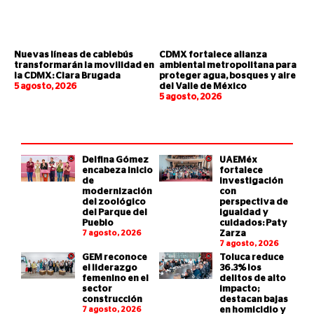
Nuevas líneas de cablebús
CDMX fortalece alianza
transformarán la movilidad en
ambiental metropolitana para
la CDMX: Clara Brugada
proteger agua, bosques y aire
5 agosto, 2026
del Valle de México
5 agosto, 2026
Delfina Gómez
UAEMéx
encabeza inicio
fortalece
de
investigación
modernización
con
del zoológico
perspectiva de
del Parque del
igualdad y
Pueblo
cuidados: Paty
7 agosto, 2026
Zarza
7 agosto, 2026
GEM reconoce
Toluca reduce
el liderazgo
36.3% los
femenino en el
delitos de alto
sector
impacto;
construcción
destacan bajas
7 agosto, 2026
en homicidio y