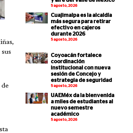
y aire del Valle de México
5 agosto, 2026
Cuajimalpa es la alcaldía
más segura para retirar
efectivo en cajeros
durante 2026
iñas,
5 agosto, 2026
 sus
Coyoacán fortalece
coordinación
institucional con nueva
sesión de Concejo y
estrategia de seguridad
 de
5 agosto, 2026
UAEMéx da la bienvenida
a miles de estudiantes al
nuevo semestre
académico
5 agosto, 2026
sta