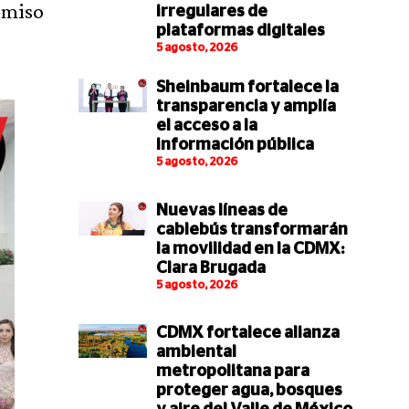
omiso
irregulares de
plataformas digitales
5 agosto, 2026
Sheinbaum fortalece la
transparencia y amplía
el acceso a la
información pública
5 agosto, 2026
Nuevas líneas de
cablebús transformarán
la movilidad en la CDMX:
Clara Brugada
5 agosto, 2026
CDMX fortalece alianza
ambiental
metropolitana para
proteger agua, bosques