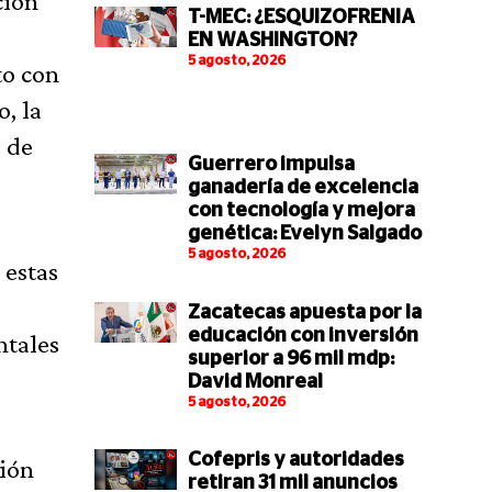
ción
T-MEC: ¿ESQUIZOFRENIA
EN WASHINGTON?
5 agosto, 2026
to con
, la
 de
Guerrero impulsa
ganadería de excelencia
con tecnología y mejora
genética: Evelyn Salgado
5 agosto, 2026
 estas
Zacatecas apuesta por la
educación con inversión
ntales
superior a 96 mil mdp:
David Monreal
5 agosto, 2026
Cofepris y autoridades
ción
retiran 31 mil anuncios