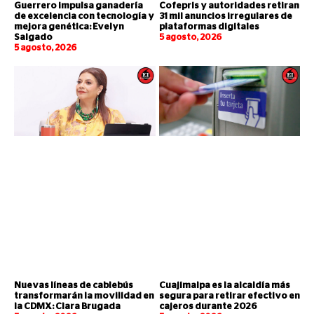
Guerrero impulsa ganadería
Cofepris y autoridades retiran
de excelencia con tecnología y
31 mil anuncios irregulares de
mejora genética: Evelyn
plataformas digitales
Salgado
5 agosto, 2026
5 agosto, 2026
Nuevas líneas de cablebús
Cuajimalpa es la alcaldía más
transformarán la movilidad en
segura para retirar efectivo en
la CDMX: Clara Brugada
cajeros durante 2026