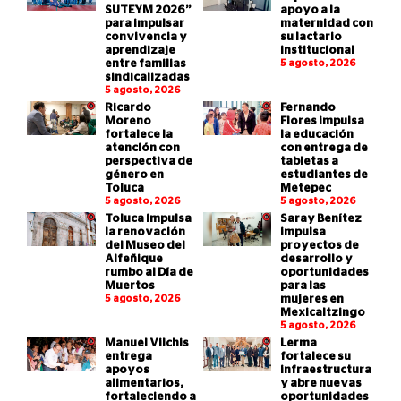
SUTEYM 2026”
apoyo a la
para impulsar
maternidad con
convivencia y
su lactario
aprendizaje
institucional
entre familias
5 agosto, 2026
sindicalizadas
5 agosto, 2026
Ricardo
Fernando
Moreno
Flores impulsa
fortalece la
la educación
atención con
con entrega de
perspectiva de
tabletas a
género en
estudiantes de
Toluca
Metepec
5 agosto, 2026
5 agosto, 2026
Toluca impulsa
Saray Benítez
la renovación
impulsa
del Museo del
proyectos de
Alfeñique
desarrollo y
rumbo al Día de
oportunidades
Muertos
para las
5 agosto, 2026
mujeres en
Mexicaltzingo
5 agosto, 2026
Manuel Vilchis
Lerma
entrega
fortalece su
apoyos
infraestructura
alimentarios,
y abre nuevas
fortaleciendo a
oportunidades