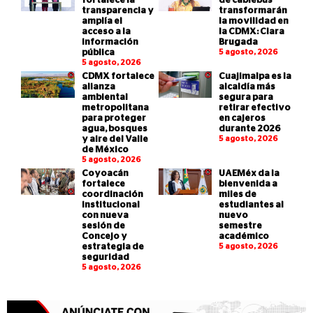
fortalece la
de cablebús
transparencia y
transformarán
amplía el
la movilidad en
acceso a la
la CDMX: Clara
información
Brugada
pública
5 agosto, 2026
5 agosto, 2026
CDMX fortalece
Cuajimalpa es la
alianza
alcaldía más
ambiental
segura para
metropolitana
retirar efectivo
para proteger
en cajeros
agua, bosques
durante 2026
y aire del Valle
5 agosto, 2026
de México
5 agosto, 2026
Coyoacán
UAEMéx da la
fortalece
bienvenida a
coordinación
miles de
institucional
estudiantes al
con nueva
nuevo
sesión de
semestre
Concejo y
académico
estrategia de
5 agosto, 2026
seguridad
5 agosto, 2026