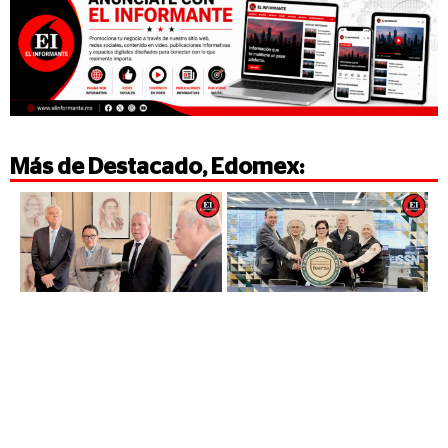
Más de
Destacado
,
Edomex
: