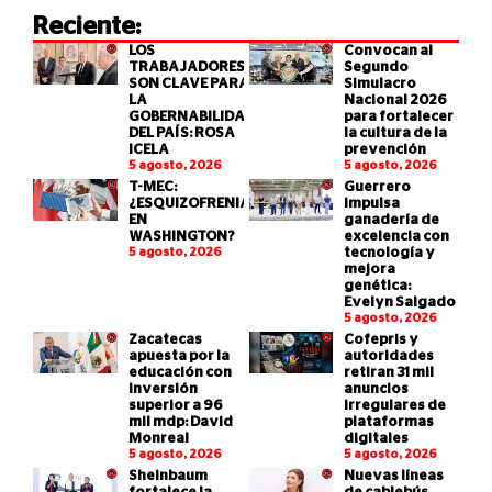
Reciente:
LOS
Convocan al
TRABAJADORES
Segundo
SON CLAVE PARA
Simulacro
LA
Nacional 2026
GOBERNABILIDAD
para fortalecer
DEL PAÍS: ROSA
la cultura de la
ICELA
prevención
5 agosto, 2026
5 agosto, 2026
T-MEC:
Guerrero
¿ESQUIZOFRENIA
impulsa
EN
ganadería de
WASHINGTON?
excelencia con
5 agosto, 2026
tecnología y
mejora
genética:
Evelyn Salgado
5 agosto, 2026
Zacatecas
Cofepris y
apuesta por la
autoridades
educación con
retiran 31 mil
inversión
anuncios
superior a 96
irregulares de
mil mdp: David
plataformas
Monreal
digitales
5 agosto, 2026
5 agosto, 2026
Sheinbaum
Nuevas líneas