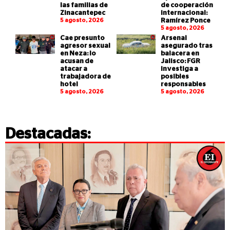
las familias de
de cooperación
Zinacantepec
internacional:
5 agosto, 2026
Ramírez Ponce
5 agosto, 2026
Cae presunto
Arsenal
agresor sexual
asegurado tras
en Neza: lo
balacera en
acusan de
Jalisco: FGR
atacar a
investiga a
trabajadora de
posibles
hotel
responsables
5 agosto, 2026
5 agosto, 2026
Destacadas: