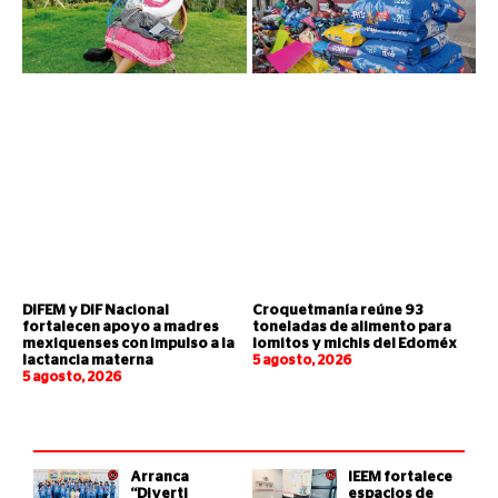
DIFEM y DIF Nacional
Croquetmanía reúne 93
fortalecen apoyo a madres
toneladas de alimento para
mexiquenses con impulso a la
lomitos y michis del Edoméx
lactancia materna
5 agosto, 2026
5 agosto, 2026
Arranca
IEEM fortalece
“Diverti
espacios de