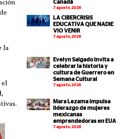
ación
Canadá
7 agosto, 2026
 de
LA CIBERCRISIS
EDUCATIVA QUE NADIE
VIO VENIR
7 agosto, 2026
 la
Evelyn Salgado invita a
celebrar la historia y
cultura de Guerrero en
Semana Cultural
 el
7 agosto, 2026
,
Mara Lezama impulsa
tivas.
liderazgo de mujeres
mexicanas
emprendedoras en EUA
7 agosto, 2026