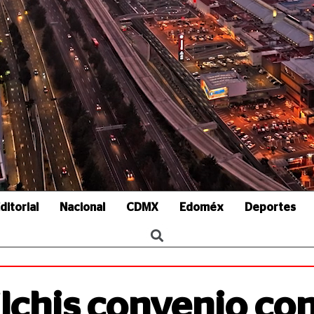
ditorial
Nacional
CDMX
Edoméx
Deportes
lchis convenio co