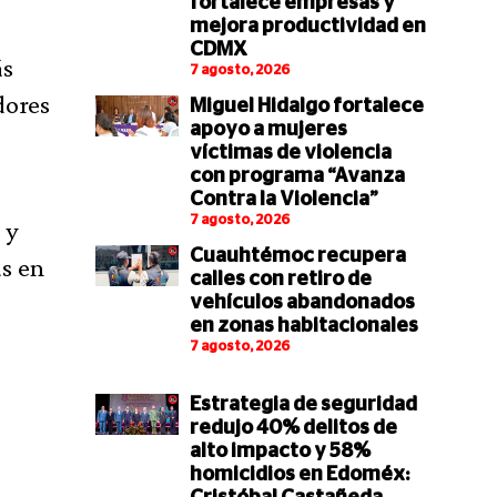
fortalece empresas y
mejora productividad en
CDMX
ás
7 agosto, 2026
dores
Miguel Hidalgo fortalece
apoyo a mujeres
víctimas de violencia
con programa “Avanza
Contra la Violencia”
7 agosto, 2026
 y
Cuauhtémoc recupera
as en
calles con retiro de
vehículos abandonados
en zonas habitacionales
7 agosto, 2026
Estrategia de seguridad
redujo 40% delitos de
alto impacto y 58%
homicidios en Edoméx: