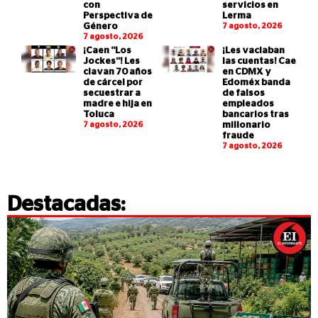
con
servicios en
Perspectiva de
Lerma
Género
7 agosto, 2026
7 agosto, 2026
¡Caen “Los
¡Les vaciaban
Jockes”! Les
las cuentas! Cae
clavan 70 años
en CDMX y
de cárcel por
Edoméx banda
secuestrar a
de falsos
madre e hija en
empleados
Toluca
bancarios tras
7 agosto, 2026
millonario
fraude
7 agosto, 2026
Destacadas: