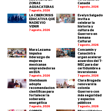
ZONAS
Canadá
AGUACATERAS
7 agosto, 2026
7 agosto, 2026
LA CIBERCRISIS
Evelyn Salgado
EDUCATIVA QUE
invita a
NADIE VIO
celebrar la
VENIR
historia y
7 agosto, 2026
cultura de
Guerrero en
Semana
Cultural
7 agosto, 2026
Mara Lezama
Concamin y
impulsa
Canacintra
liderazgo de
urgen acelerar
mujeres
acuerdos del T-
mexicanas
MEC para dar
emprendedoras
certidumbre a
en EUA
inversiones
7 agosto, 2026
7 agosto, 2026
Sheinbaum
Clara Brugada
adopta
renovará la
recomendaciones
colonia
científicas para
Guerrero con
fortalecer la
más seguridad
soberanía
y espacios
energética
públicos
7 agosto, 2026
7 agosto, 2026