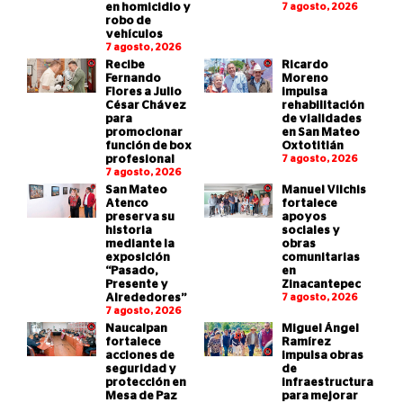
en homicidio y
7 agosto, 2026
robo de
vehículos
7 agosto, 2026
Recibe
Ricardo
Fernando
Moreno
Flores a Julio
impulsa
César Chávez
rehabilitación
para
de vialidades
promocionar
en San Mateo
función de box
Oxtotitlán
profesional
7 agosto, 2026
7 agosto, 2026
San Mateo
Manuel Vilchis
Atenco
fortalece
preserva su
apoyos
historia
sociales y
mediante la
obras
exposición
comunitarias
“Pasado,
en
Presente y
Zinacantepec
Alrededores”
7 agosto, 2026
7 agosto, 2026
Naucalpan
Miguel Ángel
fortalece
Ramírez
acciones de
impulsa obras
seguridad y
de
protección en
infraestructura
Mesa de Paz
para mejorar