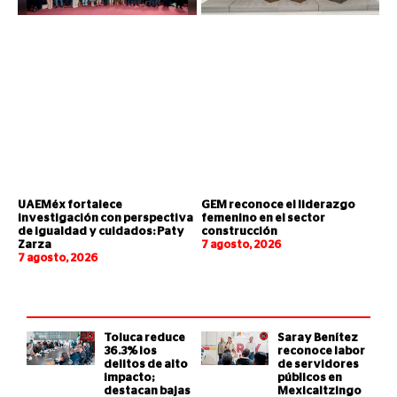
UAEMéx fortalece
GEM reconoce el liderazgo
investigación con perspectiva
femenino en el sector
de igualdad y cuidados: Paty
construcción
Zarza
7 agosto, 2026
7 agosto, 2026
Toluca reduce
Saray Benítez
36.3% los
reconoce labor
delitos de alto
de servidores
impacto;
públicos en
destacan bajas
Mexicaltzingo