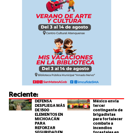
Reciente:
DEFENSA
México envía
DESPLIEGA MÁS
tercer
DE 1500
contingente de
ELEMENTOS EN
brigadistas
MICHOACÁN
para fortalecer
PARA
combate a
REFORZAR
incendios
SEGURIDAD EN
forestales en