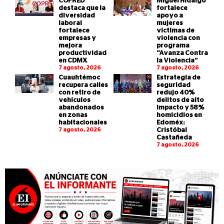
COPRED
Miguel Hidalgo
destaca que la
fortalece
diversidad
apoyo a
laboral
mujeres
fortalece
víctimas de
empresas y
violencia con
mejora
programa
productividad
“Avanza Contra
en CDMX
la Violencia”
7 agosto, 2026
7 agosto, 2026
Cuauhtémoc
Estrategia de
recupera calles
seguridad
con retiro de
redujo 40%
vehículos
delitos de alto
abandonados
impacto y 58%
en zonas
homicidios en
habitacionales
Edoméx:
7 agosto, 2026
Cristóbal
Castañeda
7 agosto, 2026