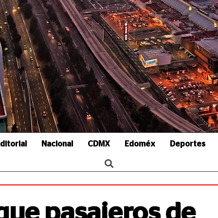
ditorial
Nacional
CDMX
Edoméx
Deportes
que pasajeros de