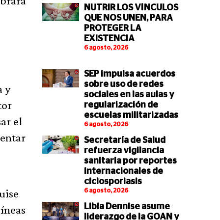
obrará
NUTRIR LOS VÍNCULOS
QUE NOS UNEN, PARA
PROTEGER LA
EXISTENCIA
6 agosto, 2026
SEP impulsa acuerdos
sobre uso de redes
a y
sociales en las aulas y
tor
regularización de
escuelas militarizadas
ar el
6 agosto, 2026
mentar
Secretaría de Salud
refuerza vigilancia
sanitaria por reportes
internacionales de
ciclosporiasis
uise
6 agosto, 2026
Libia Dennise asume
líneas
liderazgo de la GOAN y