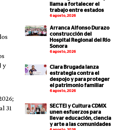
llama a fortalecer el
trabajo entre estados
6 agosto, 2026
Arranca Alfonso Durazo
construcción del
los
Hospital Regional del Río
Sonora
6 agosto, 2026
os
l y
Clara Brugada lanza
estrategia contra el
despojo y para proteger
el patrimonio familiar
6 agosto, 2026
 2026;
SECTEI y Cultura CDMX
al 31
unen esfuerzos para
llevar educación, ciencia
y arte a las comunidades
6 agosto, 2026