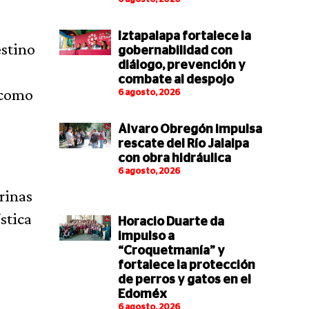
Iztapalapa fortalece la
estino
gobernabilidad con
diálogo, prevención y
combate al despojo
í como
6 agosto, 2026
Álvaro Obregón impulsa
rescate del Río Jalalpa
con obra hidráulica
6 agosto, 2026
rinas
stica
Horacio Duarte da
impulso a
“Croquetmanía” y
fortalece la protección
de perros y gatos en el
Edoméx
6 agosto, 2026