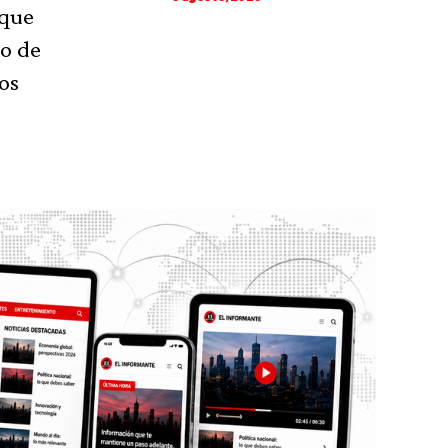
 que
lo de
los