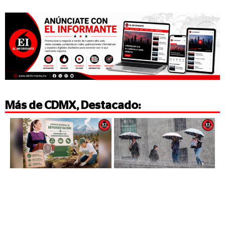
Más de
CDMX
,
Destacado
: