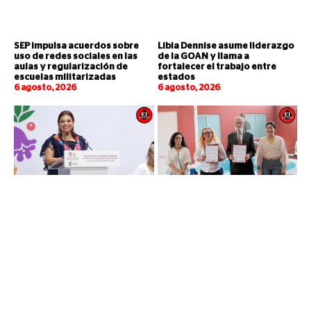
SEP impulsa acuerdos sobre
Libia Dennise asume liderazgo
uso de redes sociales en las
de la GOAN y llama a
aulas y regularización de
fortalecer el trabajo entre
escuelas militarizadas
estados
6 agosto, 2026
6 agosto, 2026