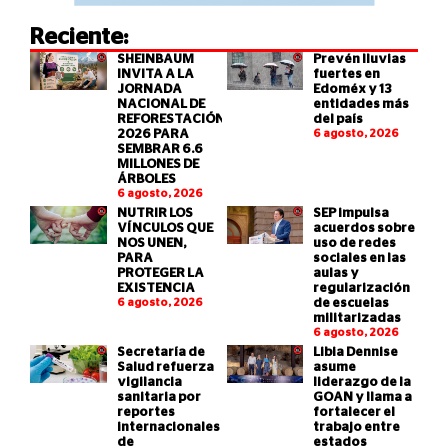
Reciente:
SHEINBAUM
Prevén lluvias
INVITA A LA
fuertes en
JORNADA
Edoméx y 13
NACIONAL DE
entidades más
REFORESTACIÓN
del país
2026 PARA
6 agosto, 2026
SEMBRAR 6.6
MILLONES DE
ÁRBOLES
6 agosto, 2026
NUTRIR LOS
SEP impulsa
VÍNCULOS QUE
acuerdos sobre
NOS UNEN,
uso de redes
PARA
sociales en las
PROTEGER LA
aulas y
EXISTENCIA
regularización
6 agosto, 2026
de escuelas
militarizadas
6 agosto, 2026
Secretaría de
Libia Dennise
Salud refuerza
asume
vigilancia
liderazgo de la
sanitaria por
GOAN y llama a
reportes
fortalecer el
internacionales
trabajo entre
de
estados