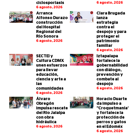
ciclosporiasis
6 agosto, 2026
6 agosto, 2026
Arranca
Clara Brugada
Alfonso Durazo
lanza
construcción
estrategia
del Hospital
contra el
Regional del
despojo y para
Río Sonora
proteger el
6 agosto, 2026
patrimonio
familiar
6 agosto, 2026
SECTEI y
Iztapalapa
Cultura CDMX
fortalece la
unen esfuerzos
gobernabilidad
para llevar
con diálogo,
educación,
prevención y
ciencia y arte a
combate al
las
despojo
comunidades
6 agosto, 2026
6 agosto, 2026
Álvaro
Horacio Duarte
Obregón
da impulso a
impulsa rescate
“Croquetmanía”
del Río Jalalpa
y fortalece la
con obra
protección de
hidráulica
perros y gatos
6 agosto, 2026
en el Edoméx
6 agosto, 2026