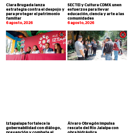
Clara Brugada lanza
SECTEI y Cultura CDMX unen
estrategia contra el despojo y
esfuerzos para llevar
para proteger el patrimonio
educación, ciencia y arte a las
familiar
comunidades
6 agosto, 2026
6 agosto, 2026
Iztapalapa fortalece la
Álvaro Obregón impulsa
gobernabilidad con diálogo,
rescate del Río Jalalpa con
prevención y combate al
obra hidráulica