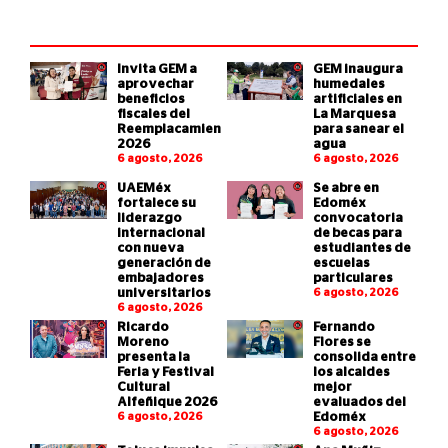
Invita GEM a
GEM inaugura
aprovechar
humedales
beneficios
artificiales en
fiscales del
La Marquesa
Reemplacamiento
para sanear el
2026
agua
6 agosto, 2026
6 agosto, 2026
UAEMéx
Se abre en
fortalece su
Edoméx
liderazgo
convocatoria
internacional
de becas para
con nueva
estudiantes de
generación de
escuelas
embajadores
particulares
universitarios
6 agosto, 2026
6 agosto, 2026
Ricardo
Fernando
Moreno
Flores se
presenta la
consolida entre
Feria y Festival
los alcaldes
Cultural
mejor
Alfeñique 2026
evaluados del
6 agosto, 2026
Edoméx
6 agosto, 2026