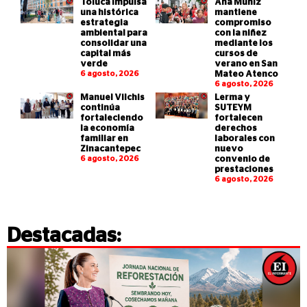
Toluca impulsa
Ana Muñiz
una histórica
mantiene
estrategia
compromiso
ambiental para
con la niñez
consolidar una
mediante los
capital más
cursos de
verde
verano en San
6 agosto, 2026
Mateo Atenco
6 agosto, 2026
Manuel Vilchis
Lerma y
continúa
SUTEYM
fortaleciendo
fortalecen
la economía
derechos
familiar en
laborales con
Zinacantepec
nuevo
6 agosto, 2026
convenio de
prestaciones
6 agosto, 2026
Destacadas: