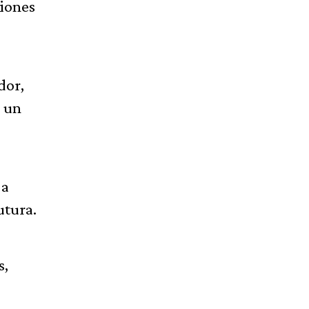
ciones
dor,
e un
 a
utura.
s,