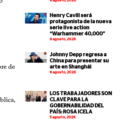
o
6 agosto, 2026
Henry Cavill será
protagonista de la nueva
serie live action
“Warhammer 40,000”
6 agosto, 2026
Johnny Depp regresa a
China para presentar su
bre de
arte en Shanghái
6 agosto, 2026
LOS TRABAJADORES SON
blica,
CLAVE PARA LA
GOBERNABILIDAD DEL
PAÍS: ROSA ICELA
5 agosto, 2026