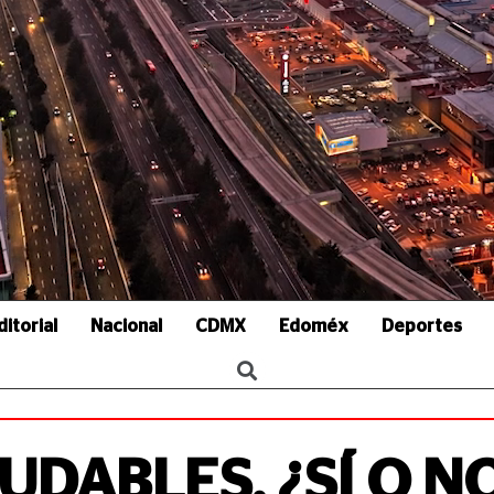
ditorial
Nacional
CDMX
Edoméx
Deportes
UDABLES, ¿SÍ O N