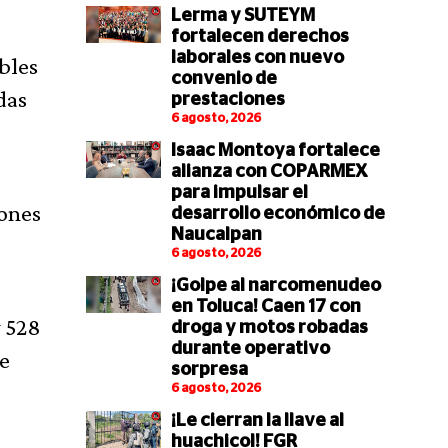
Lerma y SUTEYM
fortalecen derechos
laborales con nuevo
bles
convenio de
das
prestaciones
6 agosto, 2026
Isaac Montoya fortalece
alianza con COPARMEX
para impulsar el
lones
desarrollo económico de
Naucalpan
6 agosto, 2026
¡Golpe al narcomenudeo
en Toluca! Caen 17 con
y 528
droga y motos robadas
durante operativo
de
sorpresa
6 agosto, 2026
¡Le cierran la llave al
huachicol! FGR