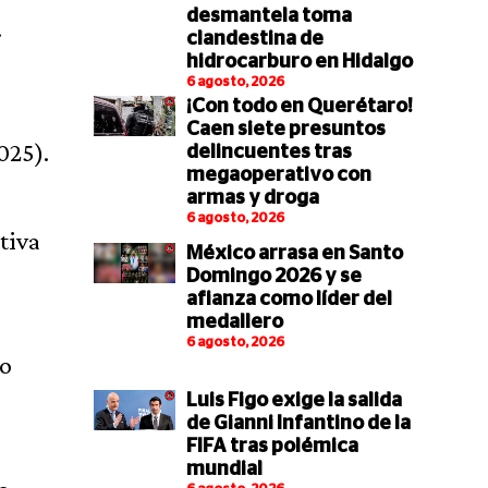
desmantela toma
.
clandestina de
hidrocarburo en Hidalgo
6 agosto, 2026
¡Con todo en Querétaro!
Caen siete presuntos
025).
delincuentes tras
megaoperativo con
armas y droga
6 agosto, 2026
tiva
México arrasa en Santo
Domingo 2026 y se
afianza como líder del
medallero
6 agosto, 2026
ño
Luis Figo exige la salida
de Gianni Infantino de la
FIFA tras polémica
mundial