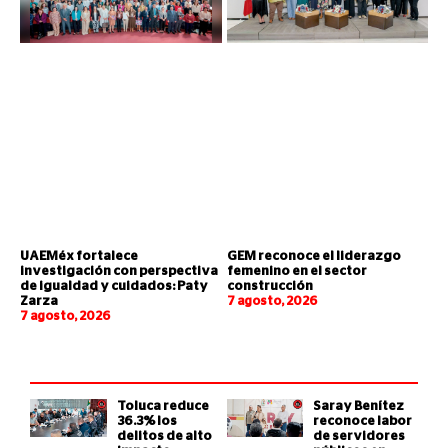
UAEMéx fortalece
GEM reconoce el liderazgo
investigación con perspectiva
femenino en el sector
de igualdad y cuidados: Paty
construcción
Zarza
7 agosto, 2026
7 agosto, 2026
Toluca reduce
Saray Benítez
36.3% los
reconoce labor
delitos de alto
de servidores