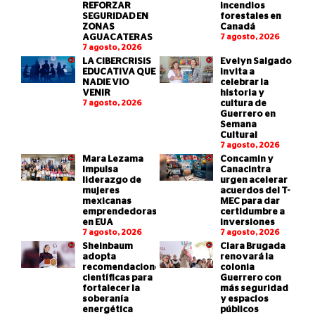
REFORZAR
incendios
SEGURIDAD EN
forestales en
ZONAS
Canadá
AGUACATERAS
7 agosto, 2026
7 agosto, 2026
LA CIBERCRISIS
Evelyn Salgado
EDUCATIVA QUE
invita a
NADIE VIO
celebrar la
VENIR
historia y
7 agosto, 2026
cultura de
Guerrero en
Semana
Cultural
7 agosto, 2026
Mara Lezama
Concamin y
impulsa
Canacintra
liderazgo de
urgen acelerar
mujeres
acuerdos del T-
mexicanas
MEC para dar
emprendedoras
certidumbre a
en EUA
inversiones
7 agosto, 2026
7 agosto, 2026
Sheinbaum
Clara Brugada
adopta
renovará la
recomendaciones
colonia
científicas para
Guerrero con
fortalecer la
más seguridad
soberanía
y espacios
energética
públicos