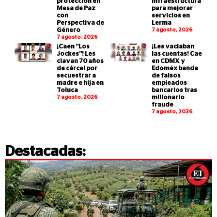
protección en
infraestructura
Mesa de Paz
para mejorar
con
servicios en
Perspectiva de
Lerma
Género
7 agosto, 2026
7 agosto, 2026
¡Caen “Los
¡Les vaciaban
Jockes”! Les
las cuentas! Cae
clavan 70 años
en CDMX y
de cárcel por
Edoméx banda
secuestrar a
de falsos
madre e hija en
empleados
Toluca
bancarios tras
7 agosto, 2026
millonario
fraude
7 agosto, 2026
Destacadas: