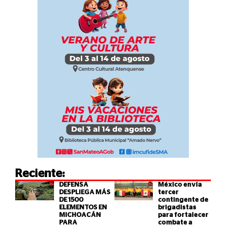
Reciente:
DEFENSA
México envía
DESPLIEGA MÁS
tercer
DE 1500
contingente de
ELEMENTOS EN
brigadistas
MICHOACÁN
para fortalecer
PARA
combate a