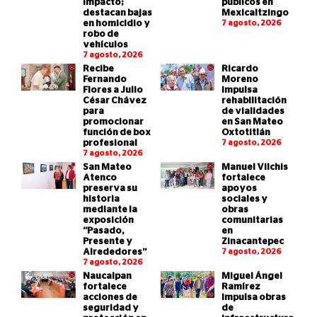
impacto;
públicos en
destacan bajas
Mexicaltzingo
en homicidio y
7 agosto, 2026
robo de
vehículos
7 agosto, 2026
Recibe
Ricardo
Fernando
Moreno
Flores a Julio
impulsa
César Chávez
rehabilitación
para
de vialidades
promocionar
en San Mateo
función de box
Oxtotitlán
profesional
7 agosto, 2026
7 agosto, 2026
San Mateo
Manuel Vilchis
Atenco
fortalece
preserva su
apoyos
historia
sociales y
mediante la
obras
exposición
comunitarias
“Pasado,
en
Presente y
Zinacantepec
Alrededores”
7 agosto, 2026
7 agosto, 2026
Naucalpan
Miguel Ángel
fortalece
Ramírez
acciones de
impulsa obras
seguridad y
de