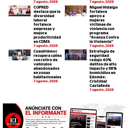
7 agosto, 2026
7 agosto, 2026
COPRED
Miguel Hidalgo
destaca que la
fortalece
diversidad
apoyo a
laboral
mujeres
fortalece
víctimas de
empresas y
violencia con
mejora
programa
productividad
“Avanza Contra
en CDMX
la Violencia”
7 agosto, 2026
7 agosto, 2026
Cuauhtémoc
Estrategia de
recupera calles
seguridad
con retiro de
redujo 40%
vehículos
delitos de alto
abandonados
impacto y 58%
en zonas
homicidios en
habitacionales
Edoméx:
7 agosto, 2026
Cristóbal
Castañeda
7 agosto, 2026