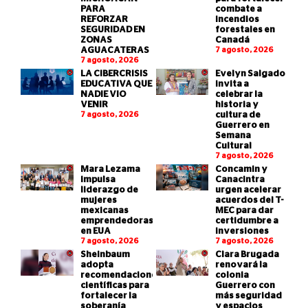
PARA
combate a
REFORZAR
incendios
SEGURIDAD EN
forestales en
ZONAS
Canadá
AGUACATERAS
7 agosto, 2026
7 agosto, 2026
LA CIBERCRISIS
Evelyn Salgado
EDUCATIVA QUE
invita a
NADIE VIO
celebrar la
VENIR
historia y
7 agosto, 2026
cultura de
Guerrero en
Semana
Cultural
7 agosto, 2026
Mara Lezama
Concamin y
impulsa
Canacintra
liderazgo de
urgen acelerar
mujeres
acuerdos del T-
mexicanas
MEC para dar
emprendedoras
certidumbre a
en EUA
inversiones
7 agosto, 2026
7 agosto, 2026
Sheinbaum
Clara Brugada
adopta
renovará la
recomendaciones
colonia
científicas para
Guerrero con
fortalecer la
más seguridad
soberanía
y espacios