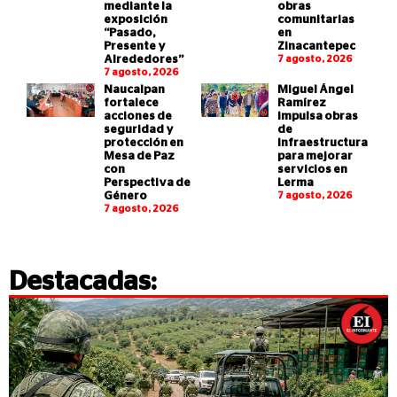
mediante la
obras
exposición
comunitarias
“Pasado,
en
Presente y
Zinacantepec
Alrededores”
7 agosto, 2026
7 agosto, 2026
Naucalpan
Miguel Ángel
fortalece
Ramírez
acciones de
impulsa obras
seguridad y
de
protección en
infraestructura
Mesa de Paz
para mejorar
con
servicios en
Perspectiva de
Lerma
Género
7 agosto, 2026
7 agosto, 2026
Destacadas: