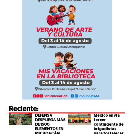
Reciente:
DEFENSA
México envía
DESPLIEGA MÁS
tercer
DE 1500
contingente de
ELEMENTOS EN
brigadistas
MICHOACÁN
para fortalecer