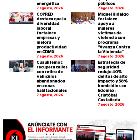
energética
públicos
7 agosto, 2026
7 agosto, 2026
COPRED
Miguel Hidalgo
destaca que la
fortalece
diversidad
apoyo a
laboral
mujeres
fortalece
víctimas de
empresas y
violencia con
mejora
programa
productividad
“Avanza Contra
en CDMX
la Violencia”
7 agosto, 2026
7 agosto, 2026
Cuauhtémoc
Estrategia de
recupera calles
seguridad
con retiro de
redujo 40%
vehículos
delitos de alto
abandonados
impacto y 58%
en zonas
homicidios en
habitacionales
Edoméx:
7 agosto, 2026
Cristóbal
Castañeda
7 agosto, 2026