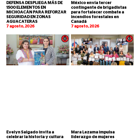
DEFENSA DESPLIEGA MÁS DE
México envía tercer
1500 ELEMENTOS EN
contingente de brigadistas
MICHOACÁN PARA REFORZAR
para fortalecer combate a
SEGURIDAD EN ZONAS
incendios forestales en
AGUACATERAS
Canadá
7 agosto, 2026
7 agosto, 2026
Evelyn Salgado invita a
Mara Lezama impulsa
celebrar la historia y cultura
liderazgo de mujeres