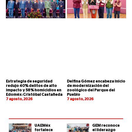
Estrategia de seguridad
Delfina Gómez encabeza inicio
redujo 40% delitos de alto
de modernización del
impacto y 58% homicidios en
zoológico del Parque del
Edoméx: Cristóbal Castañeda
Pueblo
7 agosto, 2026
7 agosto, 2026
UAEMéx
GEM reconoce
fortalece
el liderazgo