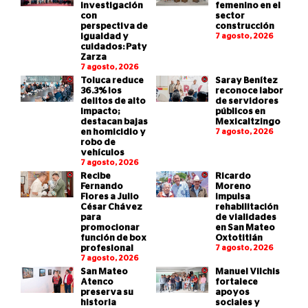
investigación
femenino en el
con
sector
perspectiva de
construcción
igualdad y
7 agosto, 2026
cuidados: Paty
Zarza
7 agosto, 2026
Toluca reduce
Saray Benítez
36.3% los
reconoce labor
delitos de alto
de servidores
impacto;
públicos en
destacan bajas
Mexicaltzingo
en homicidio y
7 agosto, 2026
robo de
vehículos
7 agosto, 2026
Recibe
Ricardo
Fernando
Moreno
Flores a Julio
impulsa
César Chávez
rehabilitación
para
de vialidades
promocionar
en San Mateo
función de box
Oxtotitlán
profesional
7 agosto, 2026
7 agosto, 2026
San Mateo
Manuel Vilchis
Atenco
fortalece
preserva su
apoyos
historia
sociales y