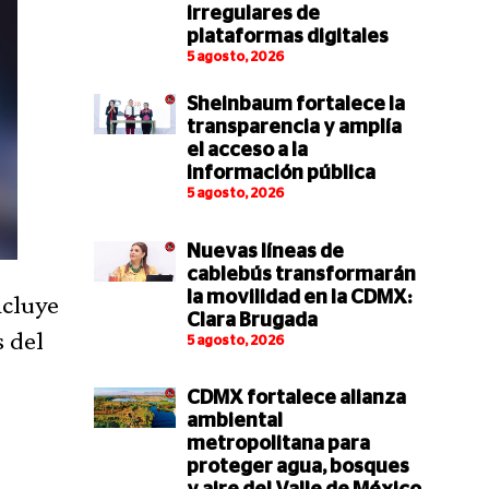
irregulares de
plataformas digitales
5 agosto, 2026
Sheinbaum fortalece la
transparencia y amplía
el acceso a la
información pública
5 agosto, 2026
Nuevas líneas de
cablebús transformarán
la movilidad en la CDMX:
ncluye
Clara Brugada
s del
5 agosto, 2026
CDMX fortalece alianza
ambiental
metropolitana para
proteger agua, bosques