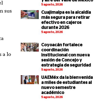
y aire del Valle de México
el
5 agosto, 2026
n sus
Cuajimalpa es la alcaldía
más segura para retirar
efectivo en cajeros
durante 2026
5 agosto, 2026
ca
Coyoacán fortalece
coordinación
 a lo
institucional con nueva
sesión de Concejo y
estrategia de seguridad
5 agosto, 2026
UAEMéx da la bienvenida
a miles de estudiantes al
nuevo semestre
académico
5 agosto, 2026