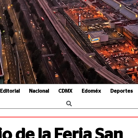
Editorial
Nacional
CDMX
Edoméx
Deportes
io de la Feria San