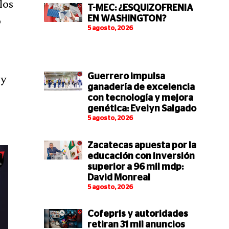
los
T-MEC: ¿ESQUIZOFRENIA
o
EN WASHINGTON?
5 agosto, 2026
 y
Guerrero impulsa
ganadería de excelencia
con tecnología y mejora
genética: Evelyn Salgado
5 agosto, 2026
Zacatecas apuesta por la
educación con inversión
superior a 96 mil mdp:
David Monreal
5 agosto, 2026
Cofepris y autoridades
retiran 31 mil anuncios