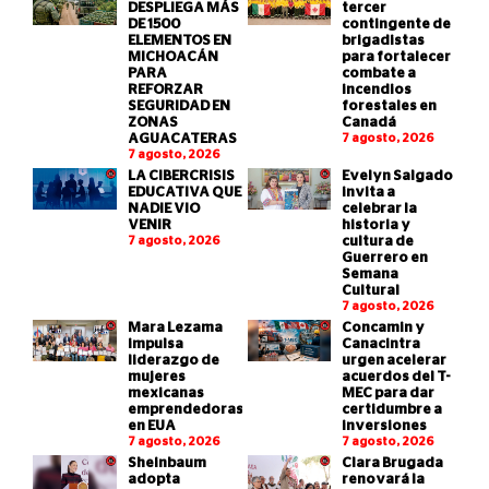
DESPLIEGA MÁS
tercer
DE 1500
contingente de
ELEMENTOS EN
brigadistas
MICHOACÁN
para fortalecer
PARA
combate a
REFORZAR
incendios
SEGURIDAD EN
forestales en
ZONAS
Canadá
AGUACATERAS
7 agosto, 2026
7 agosto, 2026
LA CIBERCRISIS
Evelyn Salgado
EDUCATIVA QUE
invita a
NADIE VIO
celebrar la
VENIR
historia y
7 agosto, 2026
cultura de
Guerrero en
Semana
Cultural
7 agosto, 2026
Mara Lezama
Concamin y
impulsa
Canacintra
liderazgo de
urgen acelerar
mujeres
acuerdos del T-
mexicanas
MEC para dar
emprendedoras
certidumbre a
en EUA
inversiones
7 agosto, 2026
7 agosto, 2026
Sheinbaum
Clara Brugada
adopta
renovará la