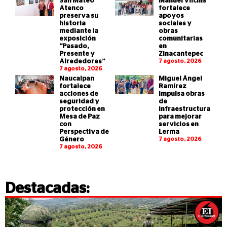
San Mateo
Manuel Vilchis
Atenco
fortalece
preserva su
apoyos
historia
sociales y
mediante la
obras
exposición
comunitarias
“Pasado,
en
Presente y
Zinacantepec
Alrededores”
7 agosto, 2026
7 agosto, 2026
Naucalpan
Miguel Ángel
fortalece
Ramírez
acciones de
impulsa obras
seguridad y
de
protección en
infraestructura
Mesa de Paz
para mejorar
con
servicios en
Perspectiva de
Lerma
Género
7 agosto, 2026
7 agosto, 2026
Destacadas: