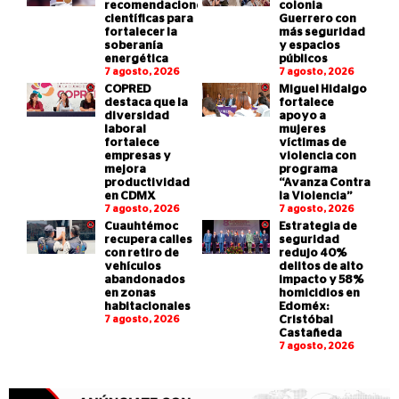
recomendaciones
colonia
científicas para
Guerrero con
fortalecer la
más seguridad
soberanía
y espacios
energética
públicos
7 agosto, 2026
7 agosto, 2026
COPRED
Miguel Hidalgo
destaca que la
fortalece
diversidad
apoyo a
laboral
mujeres
fortalece
víctimas de
empresas y
violencia con
mejora
programa
productividad
“Avanza Contra
en CDMX
la Violencia”
7 agosto, 2026
7 agosto, 2026
Cuauhtémoc
Estrategia de
recupera calles
seguridad
con retiro de
redujo 40%
vehículos
delitos de alto
abandonados
impacto y 58%
en zonas
homicidios en
habitacionales
Edoméx:
7 agosto, 2026
Cristóbal
Castañeda
7 agosto, 2026