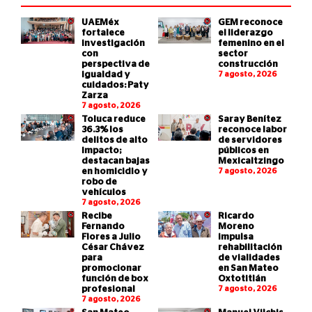
UAEMéx
GEM reconoce
fortalece
el liderazgo
investigación
femenino en el
con
sector
perspectiva de
construcción
igualdad y
7 agosto, 2026
cuidados: Paty
Zarza
7 agosto, 2026
Toluca reduce
Saray Benítez
36.3% los
reconoce labor
delitos de alto
de servidores
impacto;
públicos en
destacan bajas
Mexicaltzingo
en homicidio y
7 agosto, 2026
robo de
vehículos
7 agosto, 2026
Recibe
Ricardo
Fernando
Moreno
Flores a Julio
impulsa
César Chávez
rehabilitación
para
de vialidades
promocionar
en San Mateo
función de box
Oxtotitlán
profesional
7 agosto, 2026
7 agosto, 2026