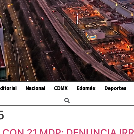
ditorial
Nacional
CDMX
Edoméx
Deportes
5
 CON 21 MDP; DENUNCIA IR