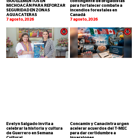
1500 ELEMENTOS EN
contingente de brigadistas
MICHOACÁN PARA REFORZAR
para fortalecer combate a
SEGURIDAD EN ZONAS
incendios forestales en
AGUACATERAS
Canadá
7 agosto, 2026
7 agosto, 2026
Evelyn Salgado invita a
Concamin y Canacintra urgen
celebrar la historia y cultura
acelerar acuerdos del T-MEC
de Guerrero en Semana
para dar certidumbre a
Cultural
inversiones