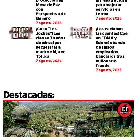
protección en
infraestructura
Mesa de Paz
para mejorar
con
servicios en
Perspectiva de
Lerma
Género
7 agosto, 2026
7 agosto, 2026
¡Caen “Los
¡Les vaciaban
Jockes”! Les
las cuentas! Cae
clavan 70 años
en CDMX y
de cárcel por
Edoméx banda
secuestrar a
de falsos
madre e hija en
empleados
Toluca
bancarios tras
7 agosto, 2026
millonario
fraude
7 agosto, 2026
Destacadas: