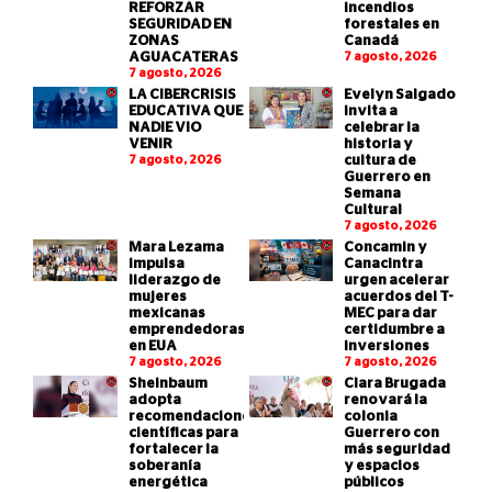
REFORZAR
incendios
SEGURIDAD EN
forestales en
ZONAS
Canadá
AGUACATERAS
7 agosto, 2026
7 agosto, 2026
LA CIBERCRISIS
Evelyn Salgado
EDUCATIVA QUE
invita a
NADIE VIO
celebrar la
VENIR
historia y
7 agosto, 2026
cultura de
Guerrero en
Semana
Cultural
7 agosto, 2026
Mara Lezama
Concamin y
impulsa
Canacintra
liderazgo de
urgen acelerar
mujeres
acuerdos del T-
mexicanas
MEC para dar
emprendedoras
certidumbre a
en EUA
inversiones
7 agosto, 2026
7 agosto, 2026
Sheinbaum
Clara Brugada
adopta
renovará la
recomendaciones
colonia
científicas para
Guerrero con
fortalecer la
más seguridad
soberanía
y espacios
energética
públicos