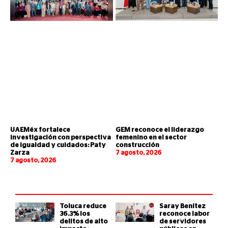
UAEMéx fortalece
GEM reconoce el liderazgo
investigación con perspectiva
femenino en el sector
de igualdad y cuidados: Paty
construcción
Zarza
7 agosto, 2026
7 agosto, 2026
Toluca reduce
Saray Benítez
36.3% los
reconoce labor
delitos de alto
de servidores