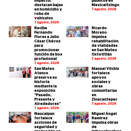
impacto;
públicos en
destacan bajas
Mexicaltzingo
en homicidio y
7 agosto, 2026
robo de
vehículos
7 agosto, 2026
Recibe
Ricardo
Fernando
Moreno
Flores a Julio
impulsa
César Chávez
rehabilitación
para
de vialidades
promocionar
en San Mateo
función de box
Oxtotitlán
profesional
7 agosto, 2026
7 agosto, 2026
San Mateo
Manuel Vilchis
Atenco
fortalece
preserva su
apoyos
historia
sociales y
mediante la
obras
exposición
comunitarias
“Pasado,
en
Presente y
Zinacantepec
Alrededores”
7 agosto, 2026
7 agosto, 2026
Naucalpan
Miguel Ángel
fortalece
Ramírez
acciones de
impulsa obras
seguridad y
de