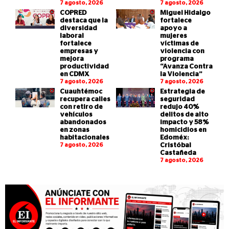
7 agosto, 2026
7 agosto, 2026
COPRED
Miguel Hidalgo
destaca que la
fortalece
diversidad
apoyo a
laboral
mujeres
fortalece
víctimas de
empresas y
violencia con
mejora
programa
productividad
“Avanza Contra
en CDMX
la Violencia”
7 agosto, 2026
7 agosto, 2026
Cuauhtémoc
Estrategia de
recupera calles
seguridad
con retiro de
redujo 40%
vehículos
delitos de alto
abandonados
impacto y 58%
en zonas
homicidios en
habitacionales
Edoméx:
7 agosto, 2026
Cristóbal
Castañeda
7 agosto, 2026