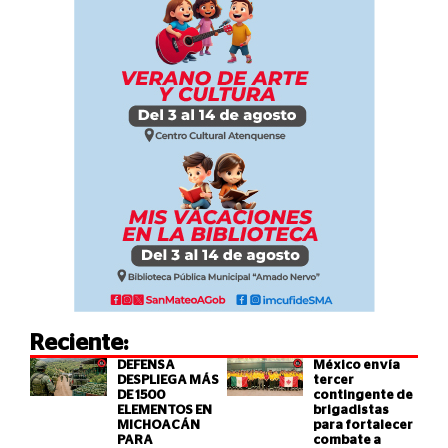
Reciente:
DEFENSA
México envía
DESPLIEGA MÁS
tercer
DE 1500
contingente de
ELEMENTOS EN
brigadistas
MICHOACÁN
para fortalecer
PARA
combate a