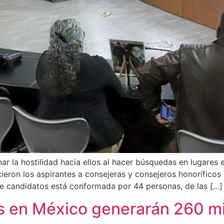
r la hostilidad hacia ellos al hacer búsquedas en lugares 
on los aspirantes a consejeras y consejeros honoríficos
de candidatos está conformada por 44 personas, de las […]
s en México generarán 260 mi