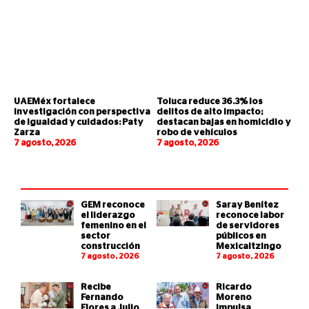
UAEMéx fortalece
Toluca reduce 36.3% los
investigación con perspectiva
delitos de alto impacto;
de igualdad y cuidados: Paty
destacan bajas en homicidio y
Zarza
robo de vehículos
7 agosto, 2026
7 agosto, 2026
GEM reconoce
Saray Benítez
el liderazgo
reconoce labor
femenino en el
de servidores
sector
públicos en
construcción
Mexicaltzingo
7 agosto, 2026
7 agosto, 2026
Recibe
Ricardo
Fernando
Moreno
Flores a Julio
impulsa