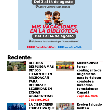
Reciente:
DEFENSA
México envía
DESPLIEGA MÁS
tercer
DE 1500
contingente de
ELEMENTOS EN
brigadistas
MICHOACÁN
para fortalecer
PARA
combate a
REFORZAR
incendios
SEGURIDAD EN
forestales en
ZONAS
Canadá
AGUACATERAS
7 agosto, 2026
7 agosto, 2026
LA CIBERCRISIS
Evelyn Salgado
EDUCATIVA QUE
invita a