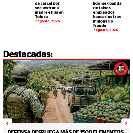
de cárcel por
Edoméx banda
secuestrar a
de falsos
madre e hija en
empleados
Toluca
bancarios tras
7 agosto, 2026
millonario
fraude
7 agosto, 2026
Destacadas:
DEFENSA DESPLIEGA MÁS DE 1500 ELEMENTOS