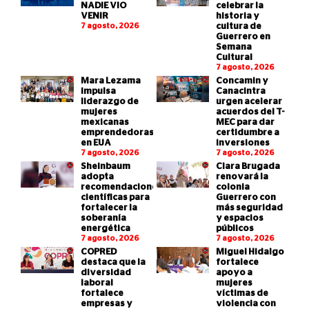
NADIE VIO
celebrar la
VENIR
historia y
7 agosto, 2026
cultura de
Guerrero en
Semana
Cultural
7 agosto, 2026
Mara Lezama
Concamin y
impulsa
Canacintra
liderazgo de
urgen acelerar
mujeres
acuerdos del T-
mexicanas
MEC para dar
emprendedoras
certidumbre a
en EUA
inversiones
7 agosto, 2026
7 agosto, 2026
Sheinbaum
Clara Brugada
adopta
renovará la
recomendaciones
colonia
científicas para
Guerrero con
fortalecer la
más seguridad
soberanía
y espacios
energética
públicos
7 agosto, 2026
7 agosto, 2026
COPRED
Miguel Hidalgo
destaca que la
fortalece
diversidad
apoyo a
laboral
mujeres
fortalece
víctimas de
empresas y
violencia con