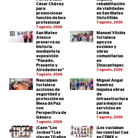
César Chávez
rehabilitación
para
de vialidades
promocionar
en San Mateo
función de box
Oxtotitlán
profesional
7 agosto, 2026
7 agosto, 2026
San Mateo
Manuel Vilchis
Atenco
fortalece
preserva su
apoyos
historia
sociales y
mediante la
obras
exposición
comunitarias
“Pasado,
en
Presente y
Zinacantepec
Alrededores”
7 agosto, 2026
7 agosto, 2026
Naucalpan
Miguel Ángel
fortalece
Ramírez
acciones de
impulsa obras
seguridad y
de
protección en
infraestructura
Mesa de Paz
para mejorar
con
servicios en
Perspectiva de
Lerma
Género
7 agosto, 2026
7 agosto, 2026
¡Caen “Los
¡Les vaciaban
Jockes”! Les
las cuentas! Cae
clavan 70 años
en CDMX y