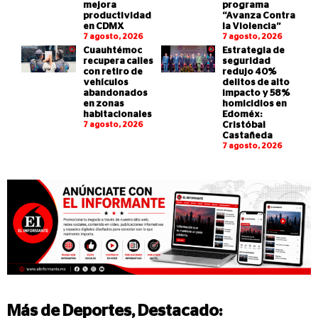
mejora
programa
productividad
“Avanza Contra
en CDMX
la Violencia”
7 agosto, 2026
7 agosto, 2026
Cuauhtémoc
Estrategia de
recupera calles
seguridad
con retiro de
redujo 40%
vehículos
delitos de alto
abandonados
impacto y 58%
en zonas
homicidios en
habitacionales
Edoméx:
7 agosto, 2026
Cristóbal
Castañeda
7 agosto, 2026
Más de
Deportes
,
Destacado
: