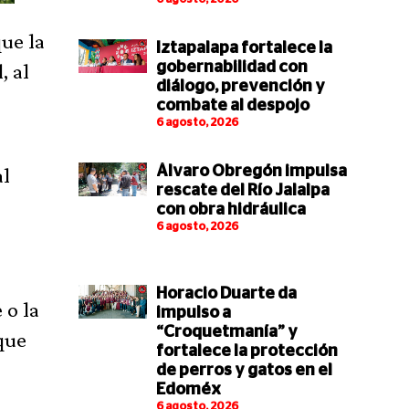
ue la
Iztapalapa fortalece la
, al
gobernabilidad con
diálogo, prevención y
combate al despojo
6 agosto, 2026
al
Álvaro Obregón impulsa
rescate del Río Jalalpa
con obra hidráulica
6 agosto, 2026
Horacio Duarte da
 o la
impulso a
“Croquetmanía” y
que
fortalece la protección
de perros y gatos en el
Edoméx
6 agosto, 2026