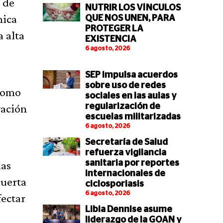
 de
NUTRIR LOS VÍNCULOS
mica
QUE NOS UNEN, PARA
PROTEGER LA
a alta
EXISTENCIA
6 agosto, 2026
SEP impulsa acuerdos
sobre uso de redes
 como
sociales en las aulas y
vación
regularización de
escuelas militarizadas
6 agosto, 2026
Secretaría de Salud
refuerza vigilancia
las
sanitaria por reportes
internacionales de
puerta
ciclosporiasis
6 agosto, 2026
fectar
Libia Dennise asume
liderazgo de la GOAN y