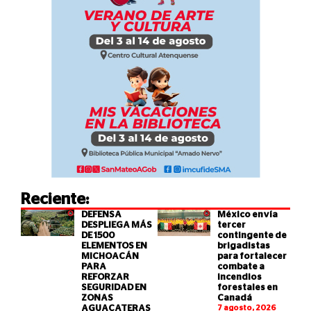
Reciente:
DEFENSA
México envía
DESPLIEGA MÁS
tercer
DE 1500
contingente de
ELEMENTOS EN
brigadistas
MICHOACÁN
para fortalecer
PARA
combate a
REFORZAR
incendios
SEGURIDAD EN
forestales en
ZONAS
Canadá
AGUACATERAS
7 agosto, 2026