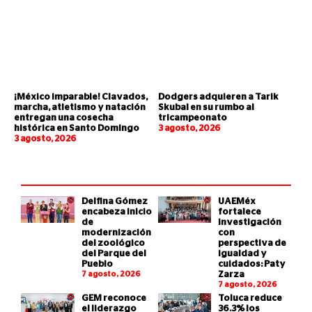
¡México imparable! Clavados,
Dodgers adquieren a Tarik
marcha, atletismo y natación
Skubal en su rumbo al
entregan una cosecha
tricampeonato
histórica en Santo Domingo
3 agosto, 2026
3 agosto, 2026
Delfina Gómez
UAEMéx
encabeza inicio
fortalece
de
investigación
modernización
con
del zoológico
perspectiva de
del Parque del
igualdad y
Pueblo
cuidados: Paty
7 agosto, 2026
Zarza
7 agosto, 2026
GEM reconoce
Toluca reduce
el liderazgo
36.3% los