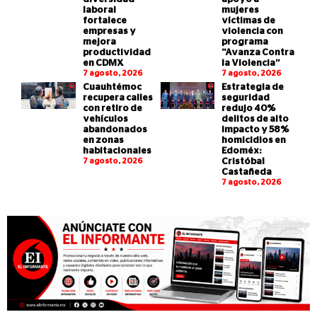
laboral
mujeres
fortalece
víctimas de
empresas y
violencia con
mejora
programa
productividad
“Avanza Contra
en CDMX
la Violencia”
7 agosto, 2026
7 agosto, 2026
Cuauhtémoc
Estrategia de
recupera calles
seguridad
con retiro de
redujo 40%
vehículos
delitos de alto
abandonados
impacto y 58%
en zonas
homicidios en
habitacionales
Edoméx:
7 agosto, 2026
Cristóbal
Castañeda
7 agosto, 2026