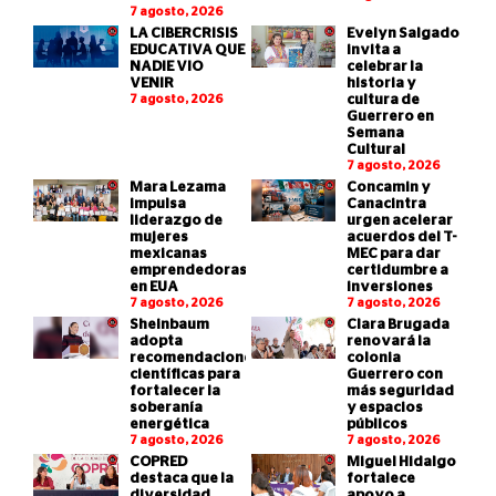
7 agosto, 2026
LA CIBERCRISIS
Evelyn Salgado
EDUCATIVA QUE
invita a
NADIE VIO
celebrar la
VENIR
historia y
7 agosto, 2026
cultura de
Guerrero en
Semana
Cultural
7 agosto, 2026
Mara Lezama
Concamin y
impulsa
Canacintra
liderazgo de
urgen acelerar
mujeres
acuerdos del T-
mexicanas
MEC para dar
emprendedoras
certidumbre a
en EUA
inversiones
7 agosto, 2026
7 agosto, 2026
Sheinbaum
Clara Brugada
adopta
renovará la
recomendaciones
colonia
científicas para
Guerrero con
fortalecer la
más seguridad
soberanía
y espacios
energética
públicos
7 agosto, 2026
7 agosto, 2026
COPRED
Miguel Hidalgo
destaca que la
fortalece
diversidad
apoyo a