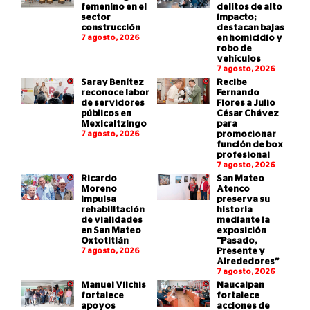
femenino en el
delitos de alto
sector
impacto;
construcción
destacan bajas
7 agosto, 2026
en homicidio y
robo de
vehículos
7 agosto, 2026
Saray Benítez
Recibe
reconoce labor
Fernando
de servidores
Flores a Julio
públicos en
César Chávez
Mexicaltzingo
para
7 agosto, 2026
promocionar
función de box
profesional
7 agosto, 2026
Ricardo
San Mateo
Moreno
Atenco
impulsa
preserva su
rehabilitación
historia
de vialidades
mediante la
en San Mateo
exposición
Oxtotitlán
“Pasado,
7 agosto, 2026
Presente y
Alrededores”
7 agosto, 2026
Manuel Vilchis
Naucalpan
fortalece
fortalece
apoyos
acciones de