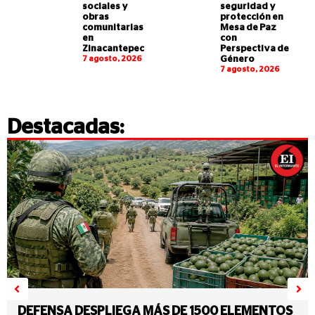
sociales y
seguridad y
obras
protección en
comunitarias
Mesa de Paz
en
con
Zinacantepec
Perspectiva de
7 agosto, 2026
Género
7 agosto, 2026
Destacadas:
DEFENSA DESPLIEGA MÁS DE 1500 ELEMENTOS