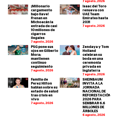
7 agosto, 2026
¡Millonario
Isaac del Toro
cargamento
renueva con
bajo llave!
UAE Team
Frenan en
Emirates hasta
Michoacán la
2031
entrada de casi
7 agosto, 2026
10 millones de
cigarros
ilegales
7 agosto, 2026
PSG pone sus
Zendaya y Tom
ojos en Gilberto
Holland
Mora;
celebran su
mantienen
boda en una
continuo
ceremonia
seguimiento
privada en
7 agosto, 2026
Inglaterra
7 agosto, 2026
Familia de
SHEINBAUM
Perez Hilton
INVITA A LA
hablan sobre su
JORNADA
estado de salud
NACIONAL DE
tras crisis en
REFORESTACIÓN
vivo
2026 PARA
7 agosto, 2026
SEMBRAR 6.6
MILLONES DE
ÁRBOLES
6 agosto, 2026