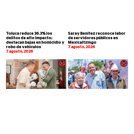
Toluca reduce 36.3% los
Saray Benítez reconoce labor
delitos de alto impacto;
de servidores públicos en
destacan bajas en homicidio y
Mexicaltzingo
robo de vehículos
7 agosto, 2026
7 agosto, 2026