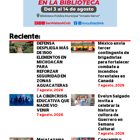
Reciente:
DEFENSA
México envía
DESPLIEGA MÁS
tercer
DE 1500
contingente de
ELEMENTOS EN
brigadistas
MICHOACÁN
para fortalecer
PARA
combate a
REFORZAR
incendios
SEGURIDAD EN
forestales en
ZONAS
Canadá
AGUACATERAS
7 agosto, 2026
7 agosto, 2026
LA CIBERCRISIS
Evelyn Salgado
EDUCATIVA QUE
invita a
NADIE VIO
celebrar la
VENIR
historia y
7 agosto, 2026
cultura de
Guerrero en
Semana
Cultural
7 agosto, 2026
Mara Lezama
Concamin y