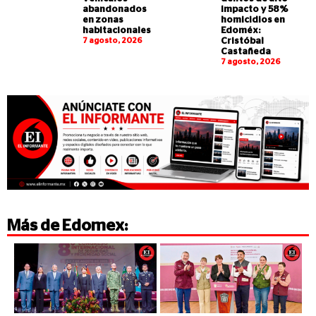
abandonados
impacto y 58%
en zonas
homicidios en
habitacionales
Edoméx:
7 agosto, 2026
Cristóbal
Castañeda
7 agosto, 2026
Más de
Edomex
: