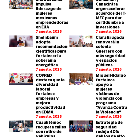
impulsa
Canacintra
liderazgo de
urgen acelerar
mujeres
acuerdos del T-
mexicanas
MEC para dar
emprendedoras
certidumbre a
en EUA
inversiones
7 agosto, 2026
7 agosto, 2026
Sheinbaum
Clara Brugada
adopta
renovará la
recomendaciones
colonia
científicas para
Guerrero con
fortalecer la
más seguridad
soberanía
y espacios
energética
públicos
7 agosto, 2026
7 agosto, 2026
COPRED
Miguel Hidalgo
destaca que la
fortalece
diversidad
apoyo a
laboral
mujeres
fortalece
víctimas de
empresas y
violencia con
mejora
programa
productividad
“Avanza Contra
en CDMX
la Violencia”
7 agosto, 2026
7 agosto, 2026
Cuauhtémoc
Estrategia de
recupera calles
seguridad
con retiro de
redujo 40%
vehículos
delitos de alto