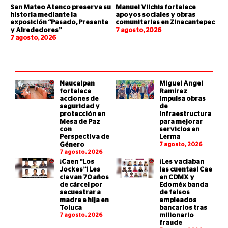
San Mateo Atenco preserva su
Manuel Vilchis fortalece
historia mediante la
apoyos sociales y obras
exposición “Pasado, Presente
comunitarias en Zinacantepec
y Alrededores”
7 agosto, 2026
7 agosto, 2026
Naucalpan
Miguel Ángel
fortalece
Ramírez
acciones de
impulsa obras
seguridad y
de
protección en
infraestructura
Mesa de Paz
para mejorar
con
servicios en
Perspectiva de
Lerma
Género
7 agosto, 2026
7 agosto, 2026
¡Caen “Los
¡Les vaciaban
Jockes”! Les
las cuentas! Cae
clavan 70 años
en CDMX y
de cárcel por
Edoméx banda
secuestrar a
de falsos
madre e hija en
empleados
Toluca
bancarios tras
7 agosto, 2026
millonario
fraude