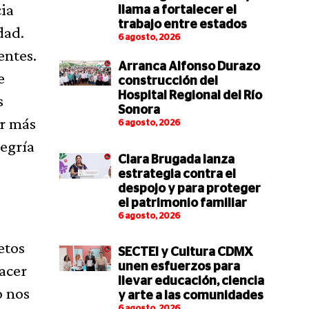
ia
llama a fortalecer el
trabajo entre estados
dad.
6 agosto, 2026
entes.
Arranca Alfonso Durazo
e
construcción del
Hospital Regional del Río
s
Sonora
ir más
6 agosto, 2026
legría
Clara Brugada lanza
estrategia contra el
despojo y para proteger
el patrimonio familiar
6 agosto, 2026
etos
SECTEI y Cultura CDMX
acer
unen esfuerzos para
llevar educación, ciencia
o nos
y arte a las comunidades
6 agosto, 2026