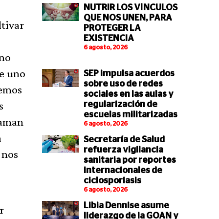
NUTRIR LOS VÍNCULOS
QUE NOS UNEN, PARA
tivar
PROTEGER LA
EXISTENCIA
6 agosto, 2026
 no
ue uno
SEP impulsa acuerdos
sobre uso de redes
vemos
sociales en las aulas y
s
regularización de
escuelas militarizadas
llaman
6 agosto, 2026
a
Secretaría de Salud
refuerza vigilancia
 nos
sanitaria por reportes
internacionales de
ciclosporiasis
6 agosto, 2026
Libia Dennise asume
r
liderazgo de la GOAN y