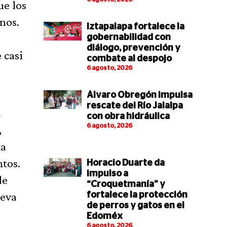
ue los
nos.
Iztapalapa fortalece la
gobernabilidad con
diálogo, prevención y
 casi
combate al despojo
6 agosto, 2026
Álvaro Obregón impulsa
rescate del Río Jalalpa
a
con obra hidráulica
6 agosto, 2026
,
ta
ntos.
Horacio Duarte da
impulso a
de
“Croquetmanía” y
ueva
fortalece la protección
de perros y gatos en el
Edoméx
6 agosto, 2026