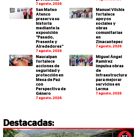
7 agosto, 2026
San Mateo
Manuel Vilchis
Atenco
fortalece
preserva su
apoyos
historia
sociales y
mediante la
obras
exposición
comunitarias
“Pasado,
en
Presente y
Zinacantepec
Alrededores”
7 agosto, 2026
7 agosto, 2026
Naucalpan
Miguel Ángel
fortalece
Ramírez
acciones de
impulsa obras
seguridad y
de
protección en
infraestructura
Mesa de Paz
para mejorar
con
servicios en
Perspectiva de
Lerma
Género
7 agosto, 2026
7 agosto, 2026
Destacadas: