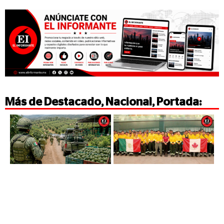
Más de
Destacado
,
Nacional
,
Portada
: