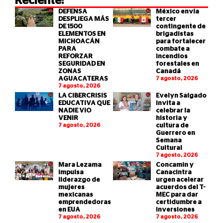
Reciente:
DEFENSA
México envía
DESPLIEGA MÁS
tercer
DE 1500
contingente de
ELEMENTOS EN
brigadistas
MICHOACÁN
para fortalecer
PARA
combate a
REFORZAR
incendios
SEGURIDAD EN
forestales en
ZONAS
Canadá
AGUACATERAS
7 agosto, 2026
7 agosto, 2026
LA CIBERCRISIS
Evelyn Salgado
EDUCATIVA QUE
invita a
NADIE VIO
celebrar la
VENIR
historia y
7 agosto, 2026
cultura de
Guerrero en
Semana
Cultural
7 agosto, 2026
Mara Lezama
Concamin y
impulsa
Canacintra
liderazgo de
urgen acelerar
mujeres
acuerdos del T-
mexicanas
MEC para dar
emprendedoras
certidumbre a
en EUA
inversiones
7 agosto, 2026
7 agosto, 2026