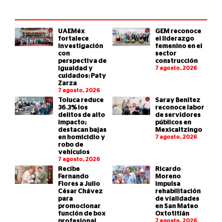
UAEMéx
GEM reconoce
fortalece
el liderazgo
investigación
femenino en el
con
sector
perspectiva de
construcción
igualdad y
7 agosto, 2026
cuidados: Paty
Zarza
7 agosto, 2026
Toluca reduce
Saray Benítez
36.3% los
reconoce labor
delitos de alto
de servidores
impacto;
públicos en
destacan bajas
Mexicaltzingo
en homicidio y
7 agosto, 2026
robo de
vehículos
7 agosto, 2026
Recibe
Ricardo
Fernando
Moreno
Flores a Julio
impulsa
César Chávez
rehabilitación
para
de vialidades
promocionar
en San Mateo
función de box
Oxtotitlán
profesional
7 agosto, 2026