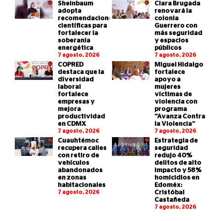
Sheinbaum
Clara Brugada
adopta
renovará la
recomendaciones
colonia
científicas para
Guerrero con
fortalecer la
más seguridad
soberanía
y espacios
energética
públicos
7 agosto, 2026
7 agosto, 2026
COPRED
Miguel Hidalgo
destaca que la
fortalece
diversidad
apoyo a
laboral
mujeres
fortalece
víctimas de
empresas y
violencia con
mejora
programa
productividad
“Avanza Contra
en CDMX
la Violencia”
7 agosto, 2026
7 agosto, 2026
Cuauhtémoc
Estrategia de
recupera calles
seguridad
con retiro de
redujo 40%
vehículos
delitos de alto
abandonados
impacto y 58%
en zonas
homicidios en
habitacionales
Edoméx:
7 agosto, 2026
Cristóbal
Castañeda
7 agosto, 2026