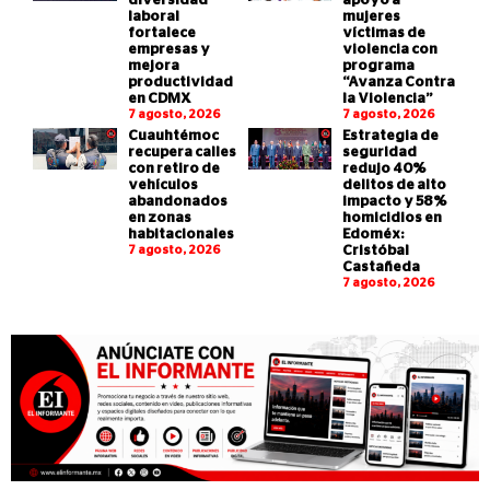
diversidad
apoyo a
laboral
mujeres
fortalece
víctimas de
empresas y
violencia con
mejora
programa
productividad
“Avanza Contra
en CDMX
la Violencia”
7 agosto, 2026
7 agosto, 2026
Cuauhtémoc
Estrategia de
recupera calles
seguridad
con retiro de
redujo 40%
vehículos
delitos de alto
abandonados
impacto y 58%
en zonas
homicidios en
habitacionales
Edoméx:
7 agosto, 2026
Cristóbal
Castañeda
7 agosto, 2026