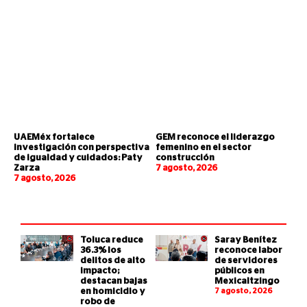
UAEMéx fortalece
GEM reconoce el liderazgo
investigación con perspectiva
femenino en el sector
de igualdad y cuidados: Paty
construcción
Zarza
7 agosto, 2026
7 agosto, 2026
Toluca reduce
Saray Benítez
36.3% los
reconoce labor
delitos de alto
de servidores
impacto;
públicos en
destacan bajas
Mexicaltzingo
en homicidio y
7 agosto, 2026
robo de