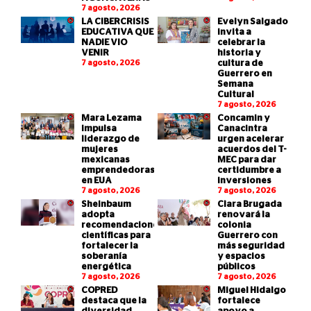
7 agosto, 2026
LA CIBERCRISIS
Evelyn Salgado
EDUCATIVA QUE
invita a
NADIE VIO
celebrar la
VENIR
historia y
7 agosto, 2026
cultura de
Guerrero en
Semana
Cultural
7 agosto, 2026
Mara Lezama
Concamin y
impulsa
Canacintra
liderazgo de
urgen acelerar
mujeres
acuerdos del T-
mexicanas
MEC para dar
emprendedoras
certidumbre a
en EUA
inversiones
7 agosto, 2026
7 agosto, 2026
Sheinbaum
Clara Brugada
adopta
renovará la
recomendaciones
colonia
científicas para
Guerrero con
fortalecer la
más seguridad
soberanía
y espacios
energética
públicos
7 agosto, 2026
7 agosto, 2026
COPRED
Miguel Hidalgo
destaca que la
fortalece