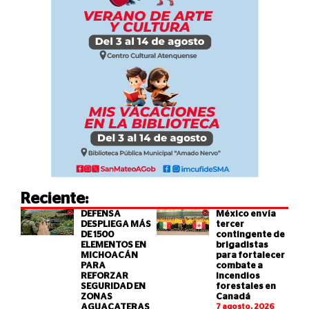
Reciente:
DEFENSA
México envía
DESPLIEGA MÁS
tercer
DE 1500
contingente de
ELEMENTOS EN
brigadistas
MICHOACÁN
para fortalecer
PARA
combate a
REFORZAR
incendios
SEGURIDAD EN
forestales en
ZONAS
Canadá
AGUACATERAS
7 agosto, 2026