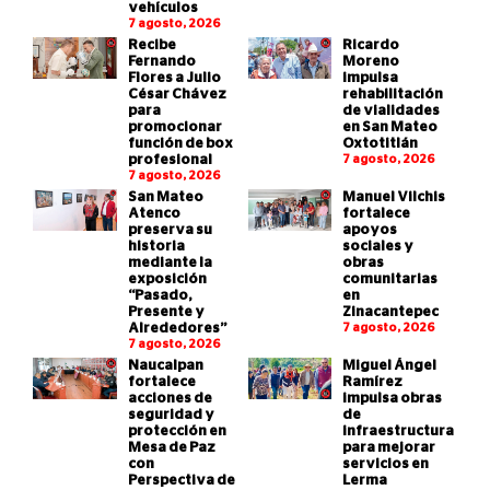
vehículos
7 agosto, 2026
Recibe
Ricardo
Fernando
Moreno
Flores a Julio
impulsa
César Chávez
rehabilitación
para
de vialidades
promocionar
en San Mateo
función de box
Oxtotitlán
profesional
7 agosto, 2026
7 agosto, 2026
San Mateo
Manuel Vilchis
Atenco
fortalece
preserva su
apoyos
historia
sociales y
mediante la
obras
exposición
comunitarias
“Pasado,
en
Presente y
Zinacantepec
Alrededores”
7 agosto, 2026
7 agosto, 2026
Naucalpan
Miguel Ángel
fortalece
Ramírez
acciones de
impulsa obras
seguridad y
de
protección en
infraestructura
Mesa de Paz
para mejorar
con
servicios en
Perspectiva de
Lerma