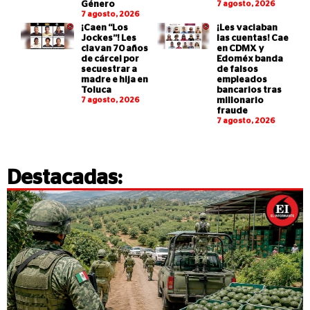
Género
7 agosto, 2026
7 agosto, 2026
¡Caen “Los
¡Les vaciaban
Jockes”! Les
las cuentas! Cae
clavan 70 años
en CDMX y
de cárcel por
Edoméx banda
secuestrar a
de falsos
madre e hija en
empleados
Toluca
bancarios tras
7 agosto, 2026
millonario
fraude
7 agosto, 2026
Destacadas: