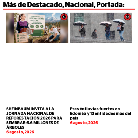
Más de
Destacado
,
Nacional
,
Portada
:
SHEINBAUM INVITA A LA
Prevén lluvias fuertes en
JORNADA NACIONAL DE
Edoméx y 13 entidades más del
REFORESTACIÓN 2026 PARA
país
SEMBRAR 6.6 MILLONES DE
6 agosto, 2026
ÁRBOLES
6 agosto, 2026