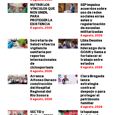
NUTRIR LOS
SEP impulsa
VÍNCULOS QUE
acuerdos sobre
NOS UNEN,
uso de redes
PARA
sociales en las
PROTEGER LA
aulas y
EXISTENCIA
regularización
6 agosto, 2026
de escuelas
militarizadas
6 agosto, 2026
Secretaría de
Libia Dennise
Salud refuerza
asume
vigilancia
liderazgo de la
sanitaria por
GOAN y llama a
reportes
fortalecer el
internacionales
trabajo entre
de
estados
ciclosporiasis
6 agosto, 2026
6 agosto, 2026
Arranca
Clara Brugada
Alfonso Durazo
lanza
construcción
estrategia
del Hospital
contra el
Regional del
despojo y para
Río Sonora
proteger el
6 agosto, 2026
patrimonio
familiar
6 agosto, 2026
SECTEI y
Iztapalapa