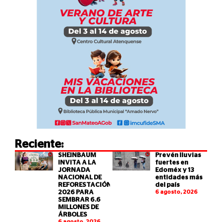
Reciente:
SHEINBAUM
Prevén lluvias
INVITA A LA
fuertes en
JORNADA
Edoméx y 13
NACIONAL DE
entidades más
REFORESTACIÓN
del país
2026 PARA
6 agosto, 2026
SEMBRAR 6.6
MILLONES DE
ÁRBOLES
6 agosto, 2026