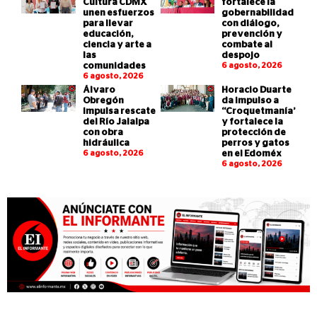
Cultura CDMX
fortalece la
unen esfuerzos
gobernabilidad
para llevar
con diálogo,
educación,
prevención y
ciencia y arte a
combate al
las
despojo
comunidades
6 agosto, 2026
6 agosto, 2026
Álvaro
Horacio Duarte
Obregón
da impulso a
impulsa rescate
“Croquetmanía”
del Río Jalalpa
y fortalece la
con obra
protección de
hidráulica
perros y gatos
6 agosto, 2026
en el Edoméx
6 agosto, 2026