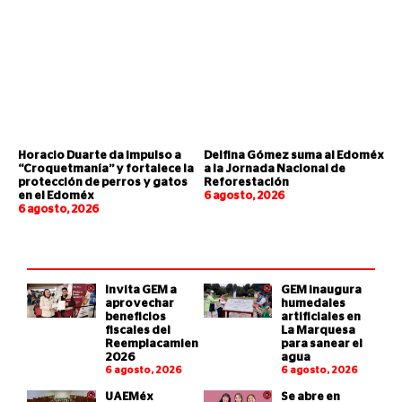
Horacio Duarte da impulso a
Delfina Gómez suma al Edoméx
“Croquetmanía” y fortalece la
a la Jornada Nacional de
protección de perros y gatos
Reforestación
en el Edoméx
6 agosto, 2026
6 agosto, 2026
Invita GEM a
GEM inaugura
aprovechar
humedales
beneficios
artificiales en
fiscales del
La Marquesa
Reemplacamiento
para sanear el
2026
agua
6 agosto, 2026
6 agosto, 2026
UAEMéx
Se abre en